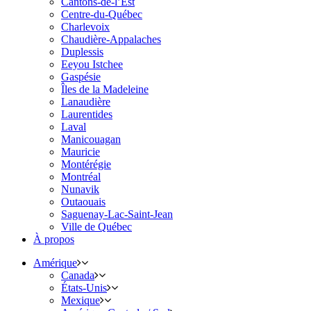
Cantons-de-l’Est
Centre-du-Québec
Charlevoix
Chaudière-Appalaches
Duplessis
Eeyou Istchee
Gaspésie
Îles de la Madeleine
Lanaudière
Laurentides
Laval
Manicouagan
Mauricie
Montérégie
Montréal
Nunavik
Outaouais
Saguenay-Lac-Saint-Jean
Ville de Québec
À propos
Amérique
Canada
États-Unis
Mexique