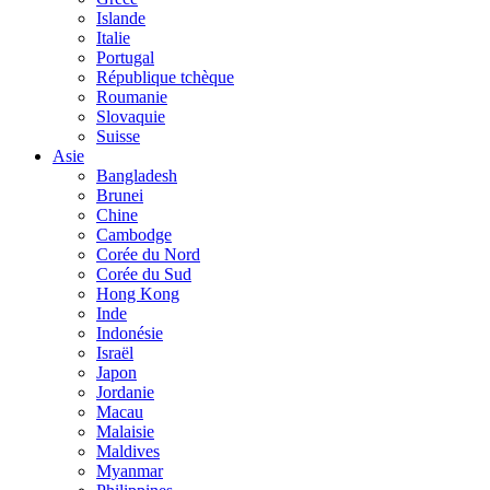
Islande
Italie
Portugal
République tchèque
Roumanie
Slovaquie
Suisse
Asie
Bangladesh
Brunei
Chine
Cambodge
Corée du Nord
Corée du Sud
Hong Kong
Inde
Indonésie
Israël
Japon
Jordanie
Macau
Malaisie
Maldives
Myanmar