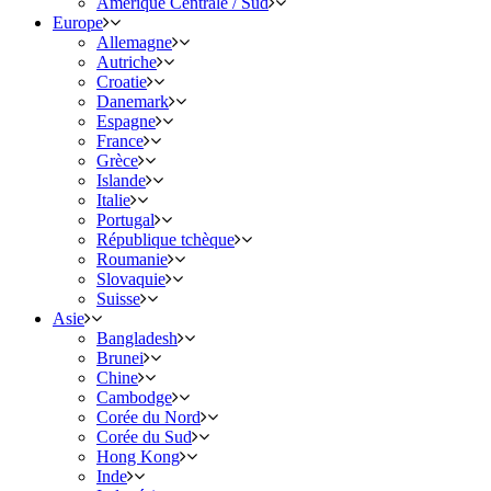
Amérique Centrale / Sud
Europe
Allemagne
Autriche
Croatie
Danemark
Espagne
France
Grèce
Islande
Italie
Portugal
République tchèque
Roumanie
Slovaquie
Suisse
Asie
Bangladesh
Brunei
Chine
Cambodge
Corée du Nord
Corée du Sud
Hong Kong
Inde