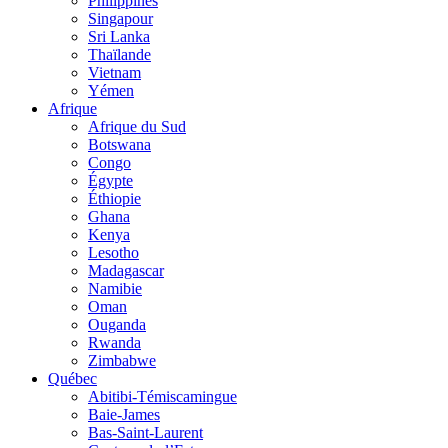
Philippines
Singapour
Sri Lanka
Thaïlande
Vietnam
Yémen
Afrique
Afrique du Sud
Botswana
Congo
Égypte
Éthiopie
Ghana
Kenya
Lesotho
Madagascar
Namibie
Oman
Ouganda
Rwanda
Zimbabwe
Québec
Abitibi-Témiscamingue
Baie-James
Bas-Saint-Laurent