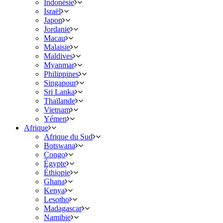
Indonésie
Israël
Japon
Jordanie
Macau
Malaisie
Maldives
Myanmar
Philippines
Singapour
Sri Lanka
Thaïlande
Vietnam
Yémen
Afrique
Afrique du Sud
Botswana
Congo
Égypte
Éthiopie
Ghana
Kenya
Lesotho
Madagascar
Namibie