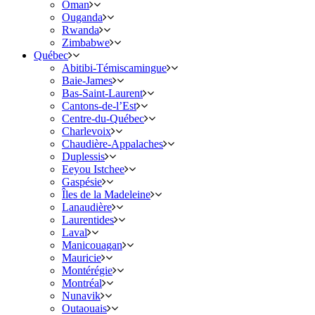
Oman
Ouganda
Rwanda
Zimbabwe
Québec
Abitibi-Témiscamingue
Baie-James
Bas-Saint-Laurent
Cantons-de-l’Est
Centre-du-Québec
Charlevoix
Chaudière-Appalaches
Duplessis
Eeyou Istchee
Gaspésie
Îles de la Madeleine
Lanaudière
Laurentides
Laval
Manicouagan
Mauricie
Montérégie
Montréal
Nunavik
Outaouais