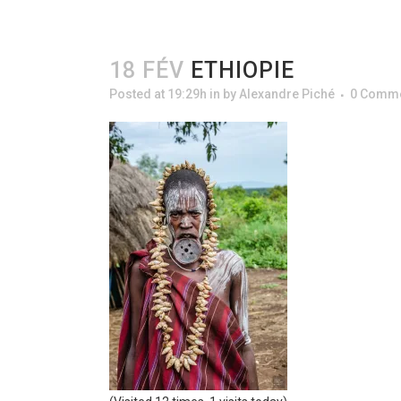
18 FÉV
ETHIOPIE
Posted at 19:29h
in
by
Alexandre Piché
0 Comm