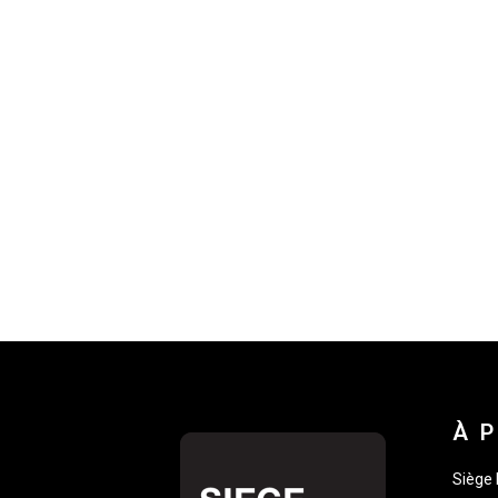
À 
Siège 