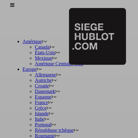
Amérique
Canada
États-Unis
Mexique
Amérique Centrale / Sud
Europe
Allemagne
Autriche
Croatie
Danemark
Espagne
France
Grèce
Islande
Italie
Portugal
République tchèque
Roumanie