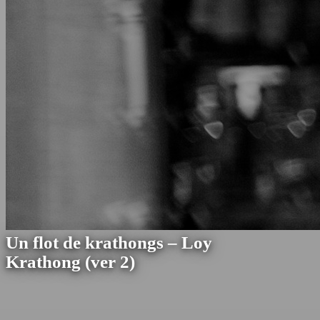
Un flot de krathongs – Loy
Krathong (ver 2)