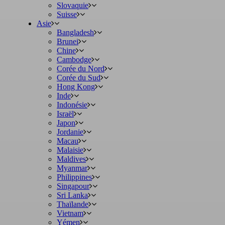
Slovaquie
Suisse
Asie
Bangladesh
Brunei
Chine
Cambodge
Corée du Nord
Corée du Sud
Hong Kong
Inde
Indonésie
Israël
Japon
Jordanie
Macau
Malaisie
Maldives
Myanmar
Philippines
Singapour
Sri Lanka
Thaïlande
Vietnam
Yémen