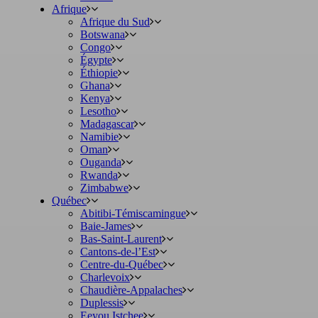
Afrique
Afrique du Sud
Botswana
Congo
Égypte
Éthiopie
Ghana
Kenya
Lesotho
Madagascar
Namibie
Oman
Ouganda
Rwanda
Zimbabwe
Québec
Abitibi-Témiscamingue
Baie-James
Bas-Saint-Laurent
Cantons-de-l’Est
Centre-du-Québec
Charlevoix
Chaudière-Appalaches
Duplessis
Eeyou Istchee