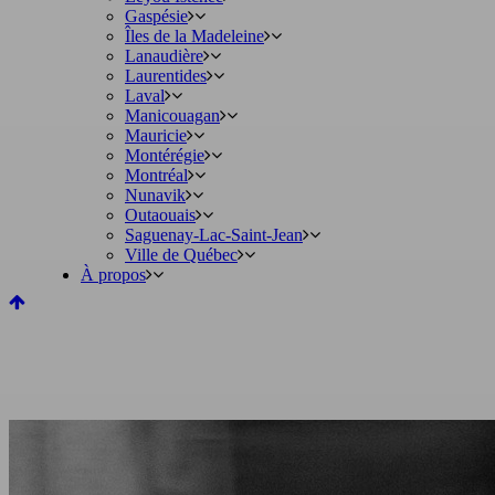
Gaspésie
Îles de la Madeleine
Lanaudière
Laurentides
Laval
Manicouagan
Mauricie
Montérégie
Montréal
Nunavik
Outaouais
Saguenay-Lac-Saint-Jean
Ville de Québec
À propos