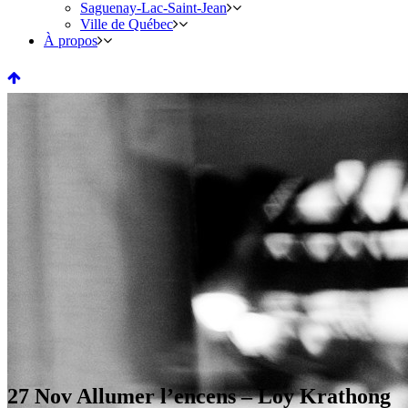
Saguenay-Lac-Saint-Jean
Ville de Québec
À propos
27 Nov
Allumer l’encens – Loy Krathong