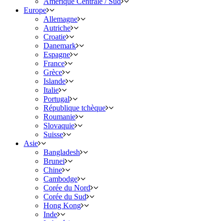
Amérique Centrale / Sud
Europe
Allemagne
Autriche
Croatie
Danemark
Espagne
France
Grèce
Islande
Italie
Portugal
République tchèque
Roumanie
Slovaquie
Suisse
Asie
Bangladesh
Brunei
Chine
Cambodge
Corée du Nord
Corée du Sud
Hong Kong
Inde