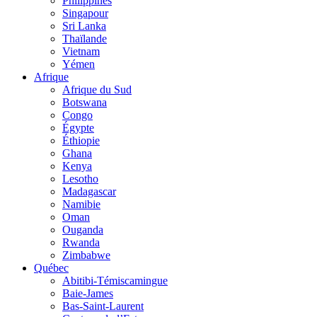
Philippines
Singapour
Sri Lanka
Thaïlande
Vietnam
Yémen
Afrique
Afrique du Sud
Botswana
Congo
Égypte
Éthiopie
Ghana
Kenya
Lesotho
Madagascar
Namibie
Oman
Ouganda
Rwanda
Zimbabwe
Québec
Abitibi-Témiscamingue
Baie-James
Bas-Saint-Laurent