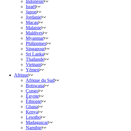
Indonésie
Israël
Japon
Jordanie
Macau
Malaisie
Maldives
Myanmar
Philippines
Singapour
Sri Lanka
Thaïlande
Vietnam
Yémen
Afrique
Afrique du Sud
Botswana
Congo
Égypte
Éthiopie
Ghana
Kenya
Lesotho
Madagascar
Namibie