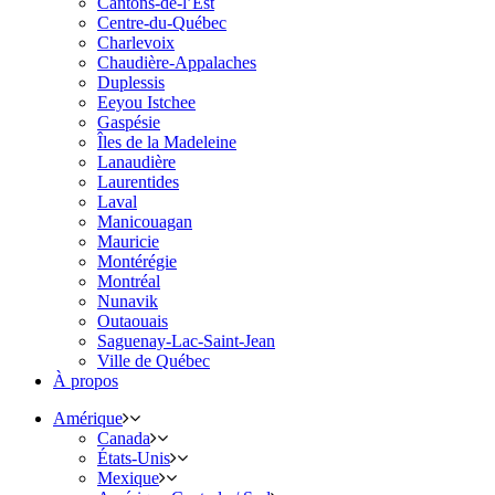
Cantons-de-l’Est
Centre-du-Québec
Charlevoix
Chaudière-Appalaches
Duplessis
Eeyou Istchee
Gaspésie
Îles de la Madeleine
Lanaudière
Laurentides
Laval
Manicouagan
Mauricie
Montérégie
Montréal
Nunavik
Outaouais
Saguenay-Lac-Saint-Jean
Ville de Québec
À propos
Amérique
Canada
États-Unis
Mexique