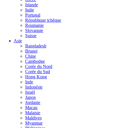
Islande
Italie
Portugal
République tchèque
Roumanie
Slovaquie
Suisse
Asie
Bangladesh
Brunei
Chine
Cambodge
Corée du Nord
Corée du Sud
Hong Kong
Inde
Indonésie
Israël
Japon
Jordanie
Macau
Malaisie
Maldives
Myanmar