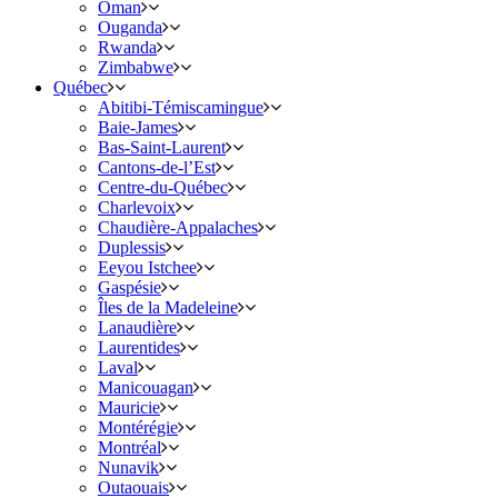
Oman
Ouganda
Rwanda
Zimbabwe
Québec
Abitibi-Témiscamingue
Baie-James
Bas-Saint-Laurent
Cantons-de-l’Est
Centre-du-Québec
Charlevoix
Chaudière-Appalaches
Duplessis
Eeyou Istchee
Gaspésie
Îles de la Madeleine
Lanaudière
Laurentides
Laval
Manicouagan
Mauricie
Montérégie
Montréal
Nunavik
Outaouais