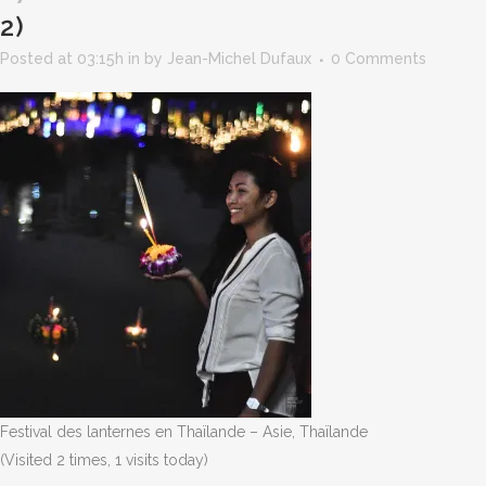
2)
Posted at 03:15h
in
by
Jean-Michel Dufaux
0 Comments
Festival des lanternes en Thaïlande – Asie, Thaïlande
(Visited 2 times, 1 visits today)