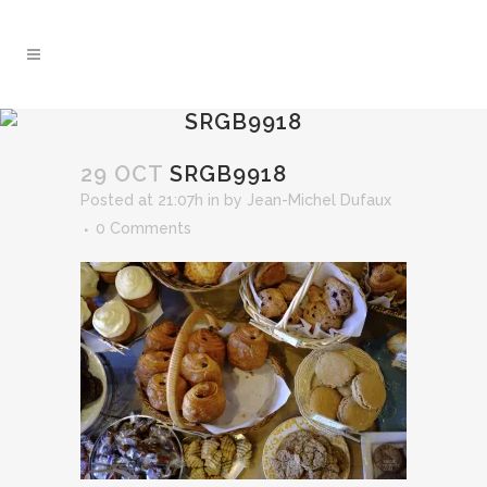
SRGB9918
29 OCT
SRGB9918
Posted at 21:07h
in
by
Jean-Michel Dufaux
0 Comments