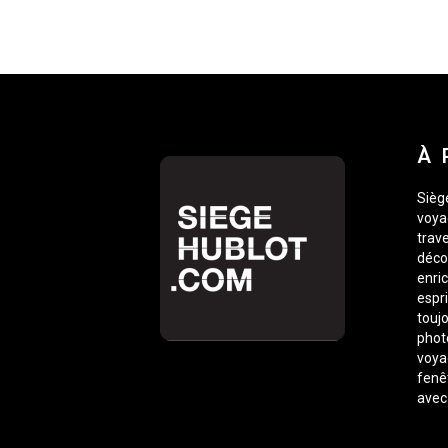
À 
Siège
voyag
trave
déco
enric
espr
toujo
phot
voyag
fenê
avec