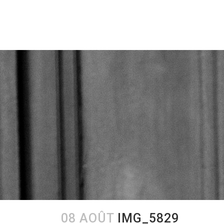
08 AOÛT
IMG_5829