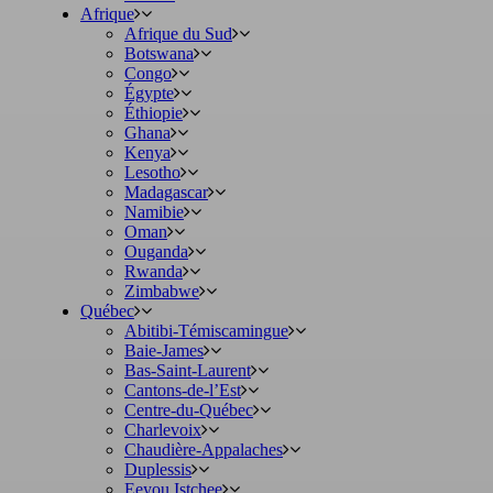
Afrique
Afrique du Sud
Botswana
Congo
Égypte
Éthiopie
Ghana
Kenya
Lesotho
Madagascar
Namibie
Oman
Ouganda
Rwanda
Zimbabwe
Québec
Abitibi-Témiscamingue
Baie-James
Bas-Saint-Laurent
Cantons-de-l’Est
Centre-du-Québec
Charlevoix
Chaudière-Appalaches
Duplessis
Eeyou Istchee