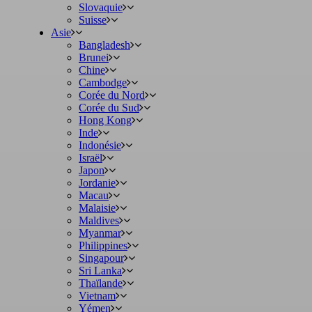
Slovaquie
Suisse
Asie
Bangladesh
Brunei
Chine
Cambodge
Corée du Nord
Corée du Sud
Hong Kong
Inde
Indonésie
Israël
Japon
Jordanie
Macau
Malaisie
Maldives
Myanmar
Philippines
Singapour
Sri Lanka
Thaïlande
Vietnam
Yémen