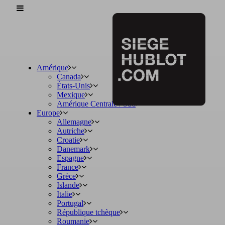
Amérique
Canada
États-Unis
Mexique
Amérique Centrale / Sud
Europe
Allemagne
Autriche
Croatie
Danemark
Espagne
France
Grèce
Islande
Italie
Portugal
République tchèque
Roumanie