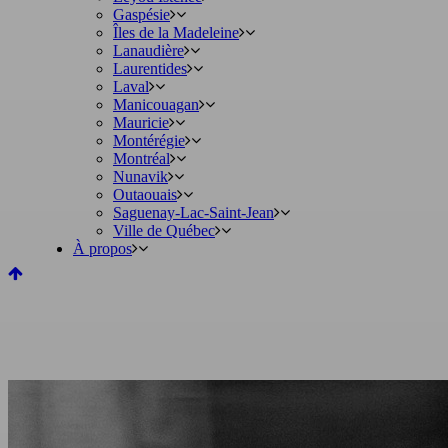
Gaspésie
Îles de la Madeleine
Lanaudière
Laurentides
Laval
Manicouagan
Mauricie
Montérégie
Montréal
Nunavik
Outaouais
Saguenay-Lac-Saint-Jean
Ville de Québec
À propos