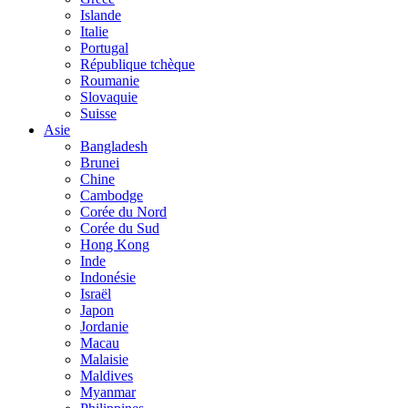
Islande
Italie
Portugal
République tchèque
Roumanie
Slovaquie
Suisse
Asie
Bangladesh
Brunei
Chine
Cambodge
Corée du Nord
Corée du Sud
Hong Kong
Inde
Indonésie
Israël
Japon
Jordanie
Macau
Malaisie
Maldives
Myanmar