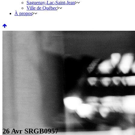
Saguenay-Lac-Saint-Jean
Ville de Québec
À propos
26 Avr
SRGB0957