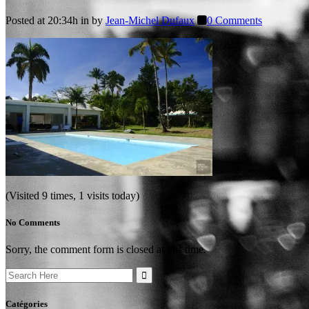
Posted at 20:34h
in
by
Jean-Michel Dufaux
0 Comments
(Visited 9 times, 1 visits today)
No Comments
Sorry, the comment form is closed at this time.
Search
for:
Catégories