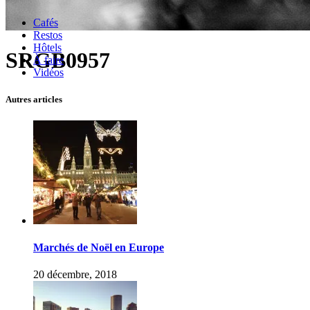
Cafés
Restos
Hôtels
SRGB0957
À faire
Vidéos
Autres articles
Marchés de Noël en Europe
20 décembre, 2018