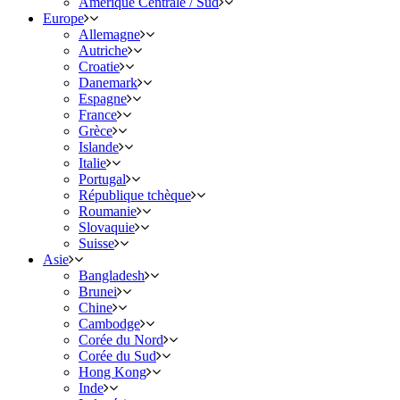
Amérique Centrale / Sud
Europe
Allemagne
Autriche
Croatie
Danemark
Espagne
France
Grèce
Islande
Italie
Portugal
République tchèque
Roumanie
Slovaquie
Suisse
Asie
Bangladesh
Brunei
Chine
Cambodge
Corée du Nord
Corée du Sud
Hong Kong
Inde