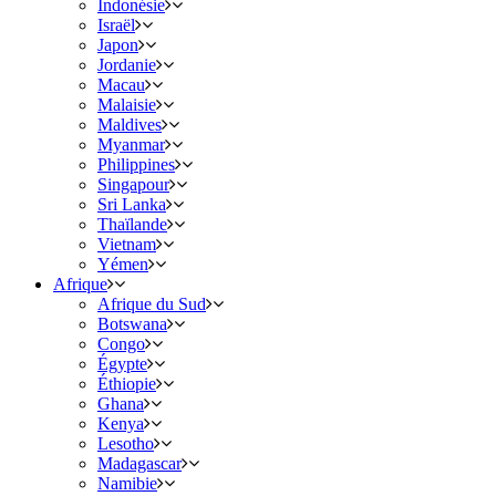
Indonésie
Israël
Japon
Jordanie
Macau
Malaisie
Maldives
Myanmar
Philippines
Singapour
Sri Lanka
Thaïlande
Vietnam
Yémen
Afrique
Afrique du Sud
Botswana
Congo
Égypte
Éthiopie
Ghana
Kenya
Lesotho
Madagascar
Namibie