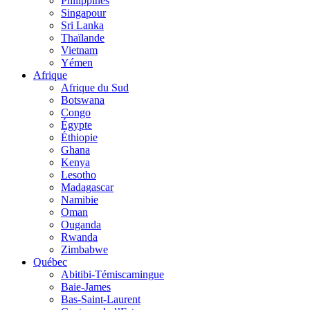
Philippines
Singapour
Sri Lanka
Thaïlande
Vietnam
Yémen
Afrique
Afrique du Sud
Botswana
Congo
Égypte
Éthiopie
Ghana
Kenya
Lesotho
Madagascar
Namibie
Oman
Ouganda
Rwanda
Zimbabwe
Québec
Abitibi-Témiscamingue
Baie-James
Bas-Saint-Laurent