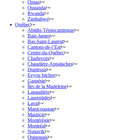
Oman
Ouganda
Rwanda
Zimbabwe
Québec
Abitibi-Témiscamingue
Baie-James
Bas-Saint-Laurent
Cantons-de-l’Est
Centre-du-Québec
Charlevoix
Chaudière-Appalaches
Duplessis
Eeyou Istchee
Gaspésie
Îles de la Madeleine
Lanaudière
Laurentides
Laval
Manicouagan
Mauricie
Montérégie
Montréal
Nunavik
Outaouais