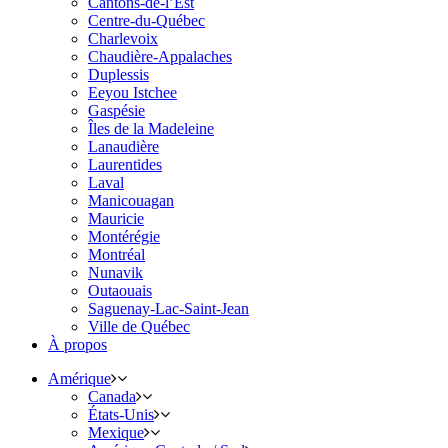
Cantons-de-l’Est
Centre-du-Québec
Charlevoix
Chaudière-Appalaches
Duplessis
Eeyou Istchee
Gaspésie
Îles de la Madeleine
Lanaudière
Laurentides
Laval
Manicouagan
Mauricie
Montérégie
Montréal
Nunavik
Outaouais
Saguenay-Lac-Saint-Jean
Ville de Québec
À propos
Amérique
Canada
États-Unis
Mexique