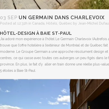
03 SEP
UN GERMAIN DANS CHARLEVOIX
Posted at 12:32h
in
Canada
,
Hôtels
,
Québec
by
Jean-Michel Dufau
HÔTEL-DESIGN À BAIE ST-PAUL
J’ai adoré mon expérience à l’hôtel Le Germain Charlevoix (Autrefois
trouve que l’offre hotelière à l’extérieur de Montréal et de Québec fa
moderne. Le Groupe Germain a une approche résolument design et a 
centres, ce qui casse avec toutes ces auberges un peu figés dans le 
province. En plus, le fait d’y aller en train donne une réelle plus-val
5 étoiles à Baie St-Paul.