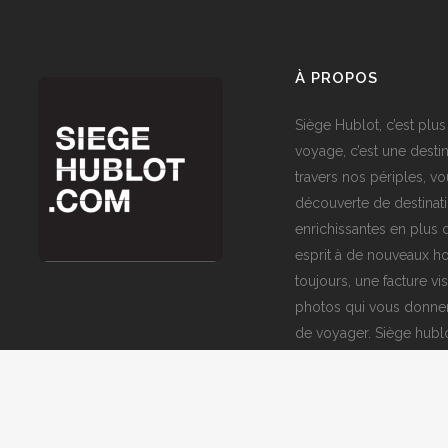
À PROPOS
Siège Hublot, c’est plus
voyage, c’est une destin
travers nos périples, vo
découverte de destinat
enrichissantes en plus d
esprit à de nouveaux ho
toujours, une facture vi
photos qui vous donner
de voyager. Siège hublo
fenêtre sur le monde,
avec nous !