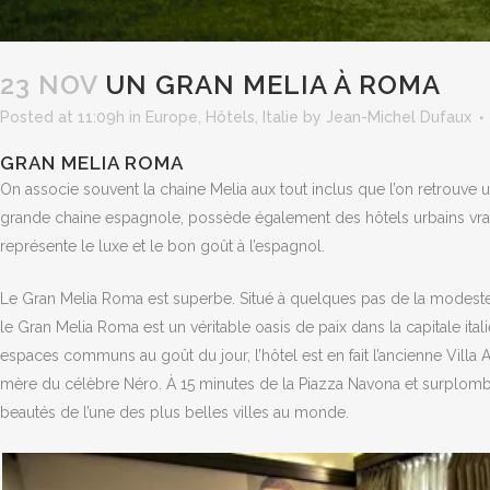
23 NOV
UN GRAN MELIA À ROMA
Posted at 11:09h
in
Europe
,
Hôtels
,
Italie
by
Jean-Michel Dufaux
GRAN MELIA ROMA
On associe souvent la chaine Melia aux tout inclus que l’on retrouve un
grande chaine espagnole, possède également des hôtels urbains vrai
représente le luxe et le bon goût à l’espagnol.
Le Gran Melia Roma est superbe. Situé à quelques pas de la modest
le Gran Melia Roma est un véritable oasis de paix dans la capitale ital
espaces communs au goût du jour, l’hôtel est en fait l’ancienne Villa Ag
mère du célèbre Néro. À 15 minutes de la Piazza Navona et surplombant
beautés de l’une des plus belles villes au monde.