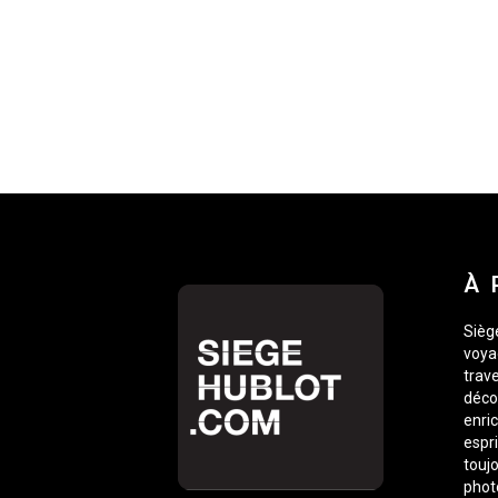
À 
Siège
voyag
trave
déco
enric
espr
toujo
phot