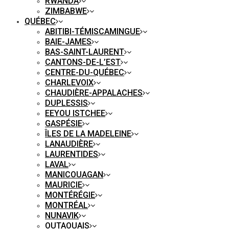
RWANDA
ZIMBABWE
QUÉBEC
ABITIBI-TÉMISCAMINGUE
BAIE-JAMES
BAS-SAINT-LAURENT
CANTONS-DE-L’EST
CENTRE-DU-QUÉBEC
CHARLEVOIX
CHAUDIÈRE-APPALACHES
DUPLESSIS
EEYOU ISTCHEE
GASPÉSIE
ÎLES DE LA MADELEINE
LANAUDIÈRE
LAURENTIDES
LAVAL
MANICOUAGAN
MAURICIE
MONTÉRÉGIE
MONTRÉAL
NUNAVIK
OUTAOUAIS