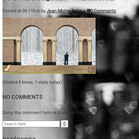
Posted at 06:11h
in
by
Jean-Michel Dufaux
0 Comments
(Visited 4 times, 1 visits today)
NO COMMENTS
Sorry, the comment form is closed at this time.
Search
for: