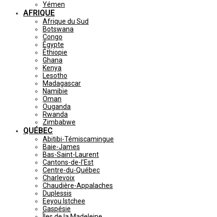
Yémen
AFRIQUE
Afrique du Sud
Botswana
Congo
Égypte
Éthiopie
Ghana
Kenya
Lesotho
Madagascar
Namibie
Oman
Ouganda
Rwanda
Zimbabwe
QUÉBEC
Abitibi-Témiscamingue
Baie-James
Bas-Saint-Laurent
Cantons-de-l’Est
Centre-du-Québec
Charlevoix
Chaudière-Appalaches
Duplessis
Eeyou Istchee
Gaspésie
Îles de la Madeleine