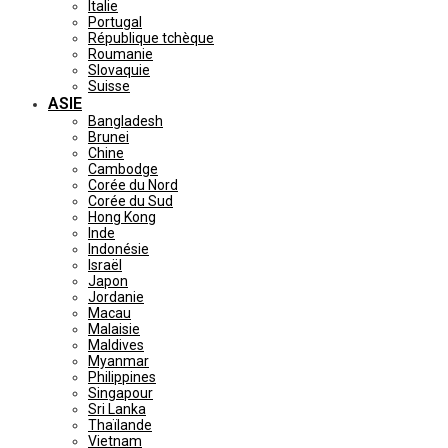
Italie
Portugal
République tchèque
Roumanie
Slovaquie
Suisse
ASIE
Bangladesh
Brunei
Chine
Cambodge
Corée du Nord
Corée du Sud
Hong Kong
Inde
Indonésie
Israël
Japon
Jordanie
Macau
Malaisie
Maldives
Myanmar
Philippines
Singapour
Sri Lanka
Thaïlande
Vietnam