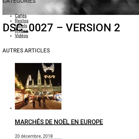
CATÉGORIES
Cafés
Restos
DSC_0027 – VERSION 2
Hôtels
À faire
Vidéos
AUTRES ARTICLES
MARCHÉS DE NOËL EN EUROPE
20 décembre, 2018