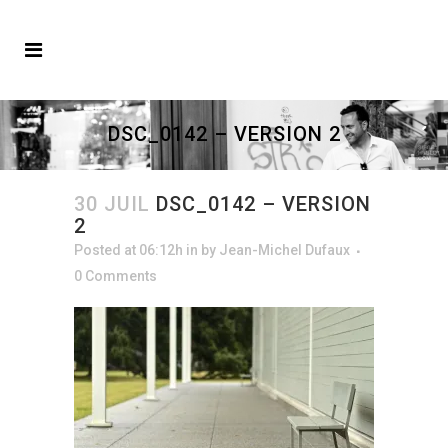
DSC_0142 – VERSION 2
30 JUIL
DSC_0142 – VERSION
2
Posted at 06:12h
in
by
Jean-Michel Dufaux
0 Comments