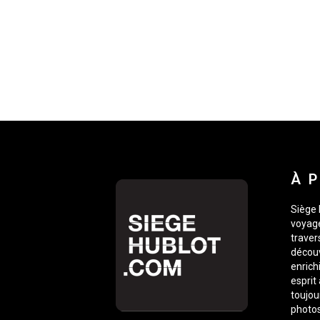
À 
Siège 
voyage
traver
découv
enrich
esprit
toujou
photos