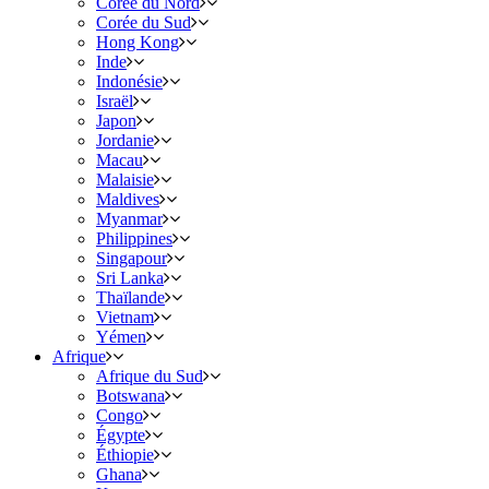
Corée du Nord
Corée du Sud
Hong Kong
Inde
Indonésie
Israël
Japon
Jordanie
Macau
Malaisie
Maldives
Myanmar
Philippines
Singapour
Sri Lanka
Thaïlande
Vietnam
Yémen
Afrique
Afrique du Sud
Botswana
Congo
Égypte
Éthiopie
Ghana