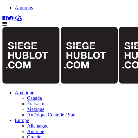
À propos
Amérique
Canada
États-Unis
Mexique
Amérique Centrale / Sud
Europe
Allemagne
Autriche
Croatie