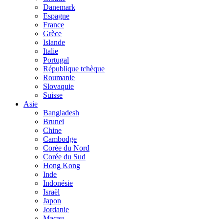
Danemark
Espagne
France
Grèce
Islande
Italie
Portugal
République tchèque
Roumanie
Slovaquie
Suisse
Asie
Bangladesh
Brunei
Chine
Cambodge
Corée du Nord
Corée du Sud
Hong Kong
Inde
Indonésie
Israël
Japon
Jordanie
Macau