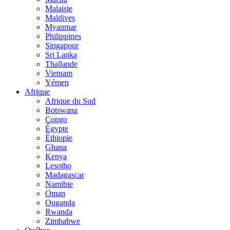
Malaisie
Maldives
Myanmar
Philippines
Singapour
Sri Lanka
Thaïlande
Vietnam
Yémen
Afrique
Afrique du Sud
Botswana
Congo
Égypte
Éthiopie
Ghana
Kenya
Lesotho
Madagascar
Namibie
Oman
Ouganda
Rwanda
Zimbabwe