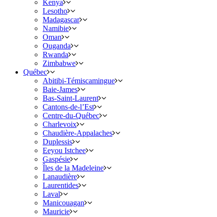
Kenya
Lesotho
Madagascar
Namibie
Oman
Ouganda
Rwanda
Zimbabwe
Québec
Abitibi-Témiscamingue
Baie-James
Bas-Saint-Laurent
Cantons-de-l’Est
Centre-du-Québec
Charlevoix
Chaudière-Appalaches
Duplessis
Eeyou Istchee
Gaspésie
Îles de la Madeleine
Lanaudière
Laurentides
Laval
Manicouagan
Mauricie