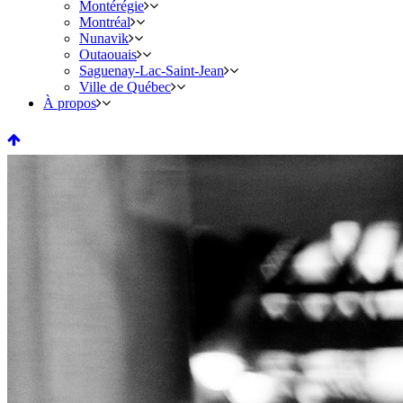
Montérégie
Montréal
Nunavik
Outaouais
Saguenay-Lac-Saint-Jean
Ville de Québec
À propos