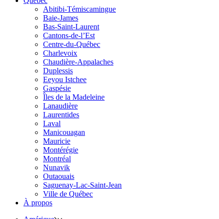
Québec
Abitibi-Témiscamingue
Baie-James
Bas-Saint-Laurent
Cantons-de-l’Est
Centre-du-Québec
Charlevoix
Chaudière-Appalaches
Duplessis
Eeyou Istchee
Gaspésie
Îles de la Madeleine
Lanaudière
Laurentides
Laval
Manicouagan
Mauricie
Montérégie
Montréal
Nunavik
Outaouais
Saguenay-Lac-Saint-Jean
Ville de Québec
À propos