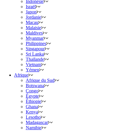
Indonésie
Israël
Japon
Jordanie
Macau
Malaisie
Maldives
Myanmar
Philippines
Singapour
Sri Lanka
Thaïlande
Vietnam
Yémen
Afrique
Afrique du Sud
Botswana
Congo
Égypte
Éthiopie
Ghana
Kenya
Lesotho
Madagascar
Namibie