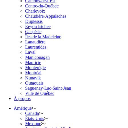
Cantons-de-l’Est
Centre-du-Québec
Charlevoix
Chaudière-Appalaches
Duplessis
Eeyou Istchee
Gaspésie
Îles de la Madeleine
Lanaudière
Laurentides
Laval
Manicouagan
Mauricie
Montérégie
Montréal
Nunavik
Outaouais
Saguenay-Lac-Saint-Jean
Ville de Québec
À propos
Amérique
Canada
États-Unis
Mexique