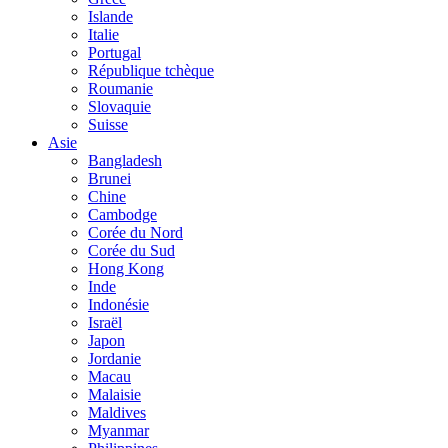
Islande
Italie
Portugal
République tchèque
Roumanie
Slovaquie
Suisse
Asie
Bangladesh
Brunei
Chine
Cambodge
Corée du Nord
Corée du Sud
Hong Kong
Inde
Indonésie
Israël
Japon
Jordanie
Macau
Malaisie
Maldives
Myanmar