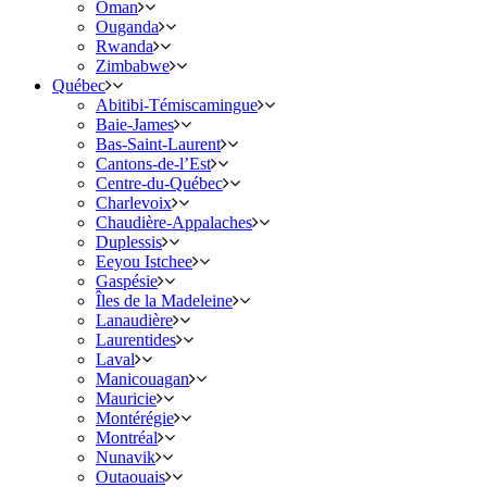
Oman
Ouganda
Rwanda
Zimbabwe
Québec
Abitibi-Témiscamingue
Baie-James
Bas-Saint-Laurent
Cantons-de-l’Est
Centre-du-Québec
Charlevoix
Chaudière-Appalaches
Duplessis
Eeyou Istchee
Gaspésie
Îles de la Madeleine
Lanaudière
Laurentides
Laval
Manicouagan
Mauricie
Montérégie
Montréal
Nunavik
Outaouais