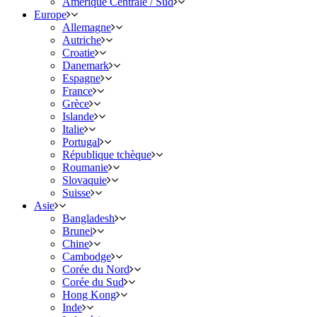
Amérique Centrale / Sud
Europe
Allemagne
Autriche
Croatie
Danemark
Espagne
France
Grèce
Islande
Italie
Portugal
République tchèque
Roumanie
Slovaquie
Suisse
Asie
Bangladesh
Brunei
Chine
Cambodge
Corée du Nord
Corée du Sud
Hong Kong
Inde