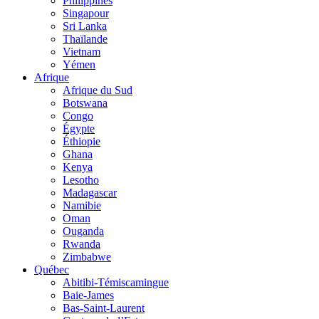
Philippines
Singapour
Sri Lanka
Thaïlande
Vietnam
Yémen
Afrique
Afrique du Sud
Botswana
Congo
Égypte
Éthiopie
Ghana
Kenya
Lesotho
Madagascar
Namibie
Oman
Ouganda
Rwanda
Zimbabwe
Québec
Abitibi-Témiscamingue
Baie-James
Bas-Saint-Laurent