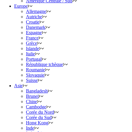
Amérique Centrale / Sud
Europe
Allemagne
Autriche
Croatie
Danemark
Espagne
France
Grèce
Islande
Italie
Portugal
République tchèque
Roumanie
Slovaquie
Suisse
Asie
Bangladesh
Brunei
Chine
Cambodge
Corée du Nord
Corée du Sud
Hong Kong
Inde