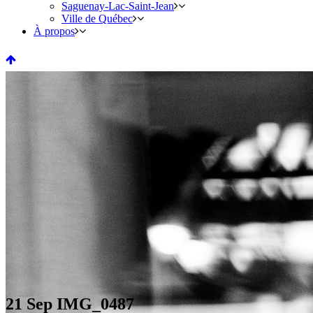
Saguenay-Lac-Saint-Jean
Ville de Québec
À propos
21 Sep
IMG_0487