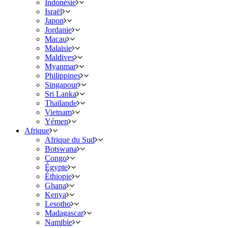
Indonésie
Israël
Japon
Jordanie
Macau
Malaisie
Maldives
Myanmar
Philippines
Singapour
Sri Lanka
Thaïlande
Vietnam
Yémen
Afrique
Afrique du Sud
Botswana
Congo
Égypte
Éthiopie
Ghana
Kenya
Lesotho
Madagascar
Namibie