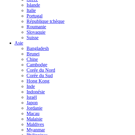
Islande
Italie
Portugal
République tchèque
Roumanie
Slovaquie
Suisse
Asie
Bangladesh
Brunei
Chine
Cambodge
Corée du Nord
Corée du Sud
Hong Kong
Inde
Indonésie
Israël
Japon
Jordanie
Macau
Malaisie
Maldives
Myanmar