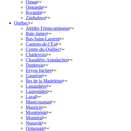
Oman
Ouganda
Rwanda
Zimbabwe
Québec
Abitibi-Témiscamingue
Baie-James
Bas-Saint-Laurent
Cantons-de-l’Est
Centre-du-Québec
Charlevoix
Chaudière-Appalaches
Duplessis
Eeyou Istchee
Gaspésie
Îles de la Madeleine
Lanaudière
Laurentides
Laval
Manicouagan
Mauricie
Montérégie
Montréal
Nunavik
Outaouais