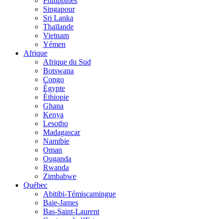
Philippines
Singapour
Sri Lanka
Thaïlande
Vietnam
Yémen
Afrique
Afrique du Sud
Botswana
Congo
Égypte
Éthiopie
Ghana
Kenya
Lesotho
Madagascar
Namibie
Oman
Ouganda
Rwanda
Zimbabwe
Québec
Abitibi-Témiscamingue
Baie-James
Bas-Saint-Laurent