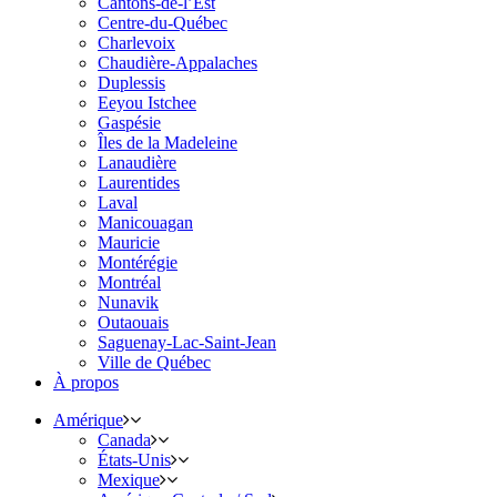
Cantons-de-l’Est
Centre-du-Québec
Charlevoix
Chaudière-Appalaches
Duplessis
Eeyou Istchee
Gaspésie
Îles de la Madeleine
Lanaudière
Laurentides
Laval
Manicouagan
Mauricie
Montérégie
Montréal
Nunavik
Outaouais
Saguenay-Lac-Saint-Jean
Ville de Québec
À propos
Amérique
Canada
États-Unis
Mexique