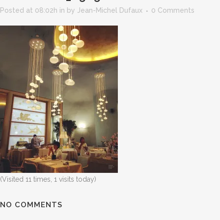
Posted at 08:02h
in
by
Jean-Michel Dufaux
0 Comments
(Visited 11 times, 1 visits today)
NO COMMENTS