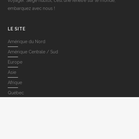
voyager. Siège hublot, c’est une fenêtre sur le monde,
embarquez avec nous !
LE SITE
Amérique du Nord
Amérique Centrale / Sud
Europe
Asie
Afrique
Québec
SUIVEZ-NOUS