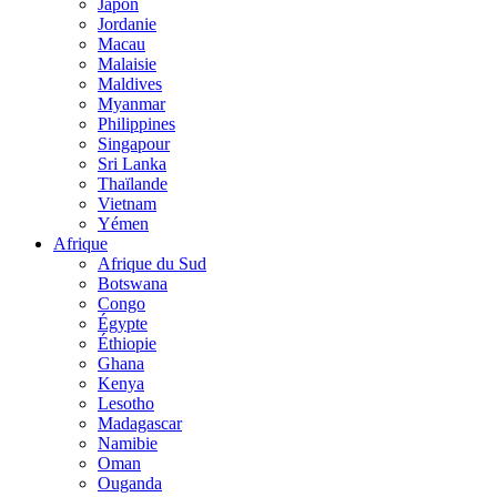
Japon
Jordanie
Macau
Malaisie
Maldives
Myanmar
Philippines
Singapour
Sri Lanka
Thaïlande
Vietnam
Yémen
Afrique
Afrique du Sud
Botswana
Congo
Égypte
Éthiopie
Ghana
Kenya
Lesotho
Madagascar
Namibie
Oman
Ouganda