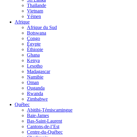
Thaïlande
Vietnam
Yémen
Afrique
Afrique du Sud
Botswana
Congo
Égypte
Éthiopie
Ghana
Kenya
Lesotho
Madagascar
Namibie
Oman
Ouganda
Rwanda
Zimbabwe
Québec
Abitibi-Témiscamingue
Baie-James
Bas-Saint-Laurent
Cantons-de-l’Est
Centre-du-Québec