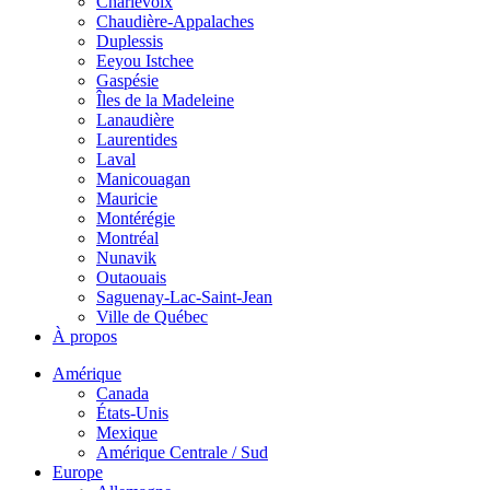
Charlevoix
Chaudière-Appalaches
Duplessis
Eeyou Istchee
Gaspésie
Îles de la Madeleine
Lanaudière
Laurentides
Laval
Manicouagan
Mauricie
Montérégie
Montréal
Nunavik
Outaouais
Saguenay-Lac-Saint-Jean
Ville de Québec
À propos
Amérique
Canada
États-Unis
Mexique
Amérique Centrale / Sud
Europe