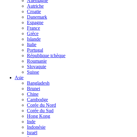
Allemagne
Autriche
Croatie
Danemark
Espagne
France
Grèce
Islande
Italie
Portugal
République tchèque
Roumanie
Slovaquie
Suisse
Asie
Bangladesh
Brunei
Chine
Cambodge
Corée du Nord
Corée du Sud
Hong Kong
Inde
Indonésie
Israël