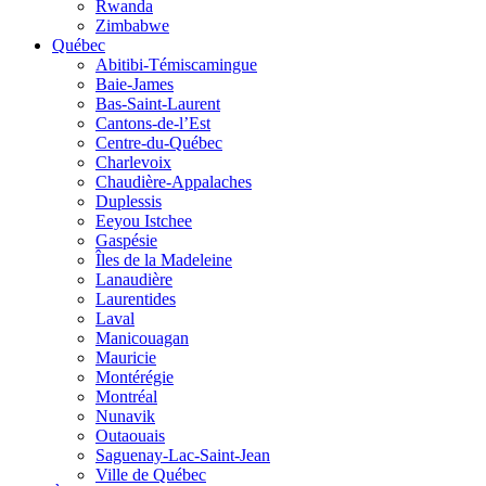
Rwanda
Zimbabwe
Québec
Abitibi-Témiscamingue
Baie-James
Bas-Saint-Laurent
Cantons-de-l’Est
Centre-du-Québec
Charlevoix
Chaudière-Appalaches
Duplessis
Eeyou Istchee
Gaspésie
Îles de la Madeleine
Lanaudière
Laurentides
Laval
Manicouagan
Mauricie
Montérégie
Montréal
Nunavik
Outaouais
Saguenay-Lac-Saint-Jean
Ville de Québec