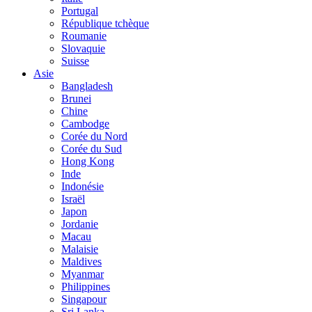
Portugal
République tchèque
Roumanie
Slovaquie
Suisse
Asie
Bangladesh
Brunei
Chine
Cambodge
Corée du Nord
Corée du Sud
Hong Kong
Inde
Indonésie
Israël
Japon
Jordanie
Macau
Malaisie
Maldives
Myanmar
Philippines
Singapour
Sri Lanka