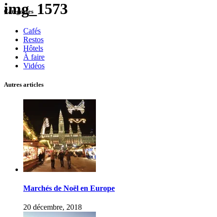
img_1573
Catégories
Cafés
Restos
Hôtels
À faire
Vidéos
Autres articles
Marchés de Noël en Europe
20 décembre, 2018