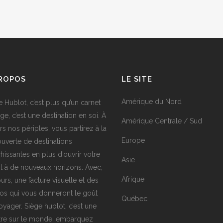
PROPOS
LE SITE
Amérique du Nord
e Hublot, c’est plus qu’un carnet
ge, c’est une destination en soi. À
Amérique Centrale / Sud
rs nos périples, vous partirez à la
Europe
uverte de destinations
chissantes en plus d’ouvrir votre
Asie
it à de nouveaux horizons. Avec,
Afrique
urs, une facture visuelle et des
os qui vous donneront le goût
Québec
oyager. Siège hublot, c’est une
tre sur le monde, embarquez