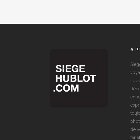
À 
Sièg
voya
trave
déco
enri
espr
toujo
phot
de v
fenê