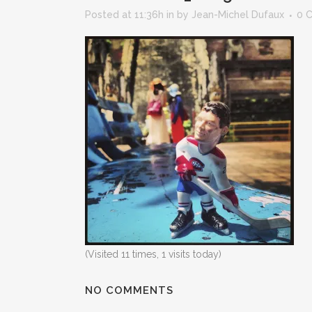
Posted at 11:36h
in
by
Jean-Michel Dufaux
0 
(Visited 11 times, 1 visits today)
NO COMMENTS