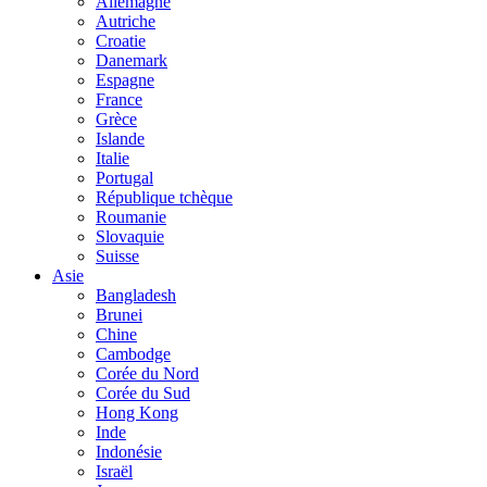
Allemagne
Autriche
Croatie
Danemark
Espagne
France
Grèce
Islande
Italie
Portugal
République tchèque
Roumanie
Slovaquie
Suisse
Asie
Bangladesh
Brunei
Chine
Cambodge
Corée du Nord
Corée du Sud
Hong Kong
Inde
Indonésie
Israël