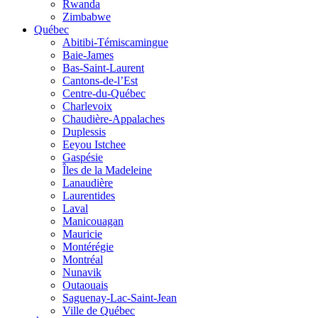
Rwanda
Zimbabwe
Québec
Abitibi-Témiscamingue
Baie-James
Bas-Saint-Laurent
Cantons-de-l’Est
Centre-du-Québec
Charlevoix
Chaudière-Appalaches
Duplessis
Eeyou Istchee
Gaspésie
Îles de la Madeleine
Lanaudière
Laurentides
Laval
Manicouagan
Mauricie
Montérégie
Montréal
Nunavik
Outaouais
Saguenay-Lac-Saint-Jean
Ville de Québec