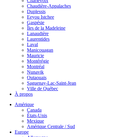
Charlevoix
Chaudière-Appalaches
Duplessis
Eeyou Istchee
Gaspésie
Îles de la Madeleine
Lanaudière
Laurentides
Laval
Manicouagan
Mauricie
Montérégie
Montréal
Nunavik
Outaouais
Saguenay-Lac-Saint-Jean
Ville de Québec
À propos
Amérique
Canada
États-Unis
Mexique
Amérique Centrale / Sud
Europe