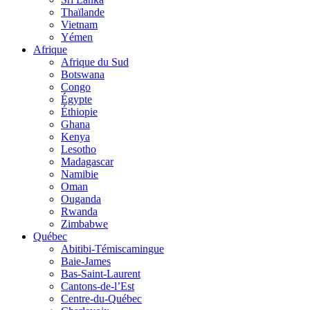
Thaïlande
Vietnam
Yémen
Afrique
Afrique du Sud
Botswana
Congo
Égypte
Éthiopie
Ghana
Kenya
Lesotho
Madagascar
Namibie
Oman
Ouganda
Rwanda
Zimbabwe
Québec
Abitibi-Témiscamingue
Baie-James
Bas-Saint-Laurent
Cantons-de-l’Est
Centre-du-Québec