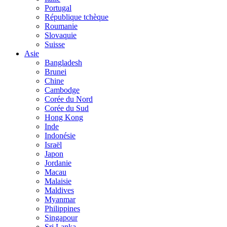
Portugal
République tchèque
Roumanie
Slovaquie
Suisse
Asie
Bangladesh
Brunei
Chine
Cambodge
Corée du Nord
Corée du Sud
Hong Kong
Inde
Indonésie
Israël
Japon
Jordanie
Macau
Malaisie
Maldives
Myanmar
Philippines
Singapour
Sri Lanka