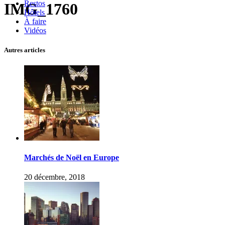
Restos
IMG_1760
Hôtels
À faire
Vidéos
Autres articles
Marchés de Noël en Europe
20 décembre, 2018