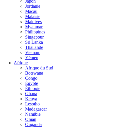
Japon
Jordanie
Macau
Malaisie
Maldives
Myanmar
Philippines
Singapour
Sri Lanka
Thaïlande
Vietnam
Yémen
Afrique
Afrique du Sud
Botswana
Congo
Égypte
Éthiopie
Ghana
Kenya
Lesotho
Madagascar
Namibie
Oman
Ouganda