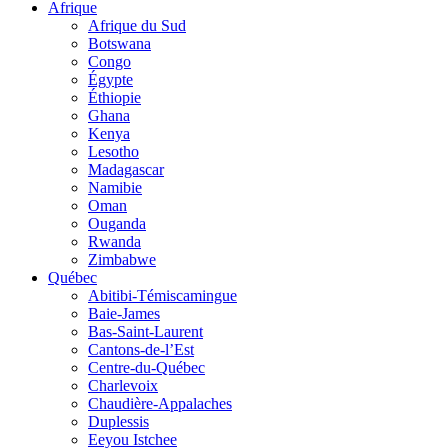
Afrique
Afrique du Sud
Botswana
Congo
Égypte
Éthiopie
Ghana
Kenya
Lesotho
Madagascar
Namibie
Oman
Ouganda
Rwanda
Zimbabwe
Québec
Abitibi-Témiscamingue
Baie-James
Bas-Saint-Laurent
Cantons-de-l’Est
Centre-du-Québec
Charlevoix
Chaudière-Appalaches
Duplessis
Eeyou Istchee