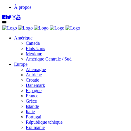
À propos
Amérique
Canada
États-Unis
Mexique
Amérique Centrale / Sud
Europe
Allemagne
Autriche
Croatie
Danemark
Espagne
France
Grèce
Islande
Italie
Portugal
République tchèque
Roumanie