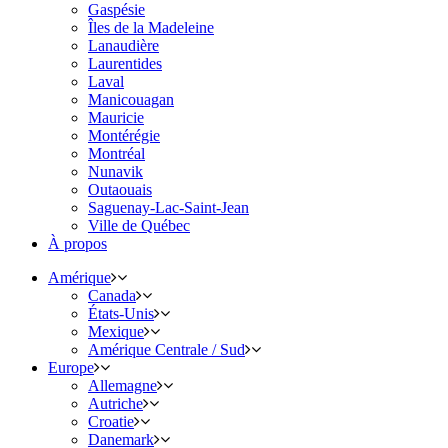
Gaspésie
Îles de la Madeleine
Lanaudière
Laurentides
Laval
Manicouagan
Mauricie
Montérégie
Montréal
Nunavik
Outaouais
Saguenay-Lac-Saint-Jean
Ville de Québec
À propos
Amérique
Canada
États-Unis
Mexique
Amérique Centrale / Sud
Europe
Allemagne
Autriche
Croatie
Danemark