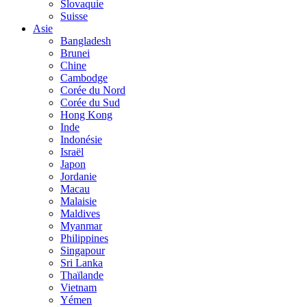
Slovaquie
Suisse
Asie
Bangladesh
Brunei
Chine
Cambodge
Corée du Nord
Corée du Sud
Hong Kong
Inde
Indonésie
Israël
Japon
Jordanie
Macau
Malaisie
Maldives
Myanmar
Philippines
Singapour
Sri Lanka
Thaïlande
Vietnam
Yémen