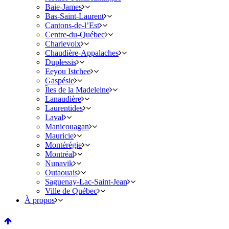
Baie-James
Bas-Saint-Laurent
Cantons-de-l’Est
Centre-du-Québec
Charlevoix
Chaudière-Appalaches
Duplessis
Eeyou Istchee
Gaspésie
Îles de la Madeleine
Lanaudière
Laurentides
Laval
Manicouagan
Mauricie
Montérégie
Montréal
Nunavik
Outaouais
Saguenay-Lac-Saint-Jean
Ville de Québec
À propos