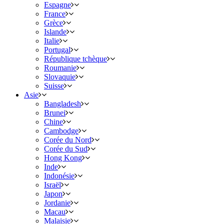
Espagne
France
Grèce
Islande
Italie
Portugal
République tchèque
Roumanie
Slovaquie
Suisse
Asie
Bangladesh
Brunei
Chine
Cambodge
Corée du Nord
Corée du Sud
Hong Kong
Inde
Indonésie
Israël
Japon
Jordanie
Macau
Malaisie