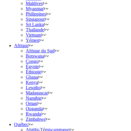
Maldives
Myanmar
Philippines
Singapour
Sri Lanka
Thaïlande
Vietnam
Yémen
Afrique
Afrique du Sud
Botswana
Congo
Égypte
Éthiopie
Ghana
Kenya
Lesotho
Madagascar
Namibie
Oman
Ouganda
Rwanda
Zimbabwe
Québec
Abitibi-Témiscamingue