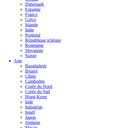
Danemark
Espagne
France
Grèce
Islande
Italie
Portugal
République tchèque
Roumanie
Slovaquie
Suisse
Asie
Bangladesh
Brunei
Chine
Cambodge
Corée du Nord
Corée du Sud
Hong Kong
Inde
Indonésie
Israël
Japon
Jordanie
Macau