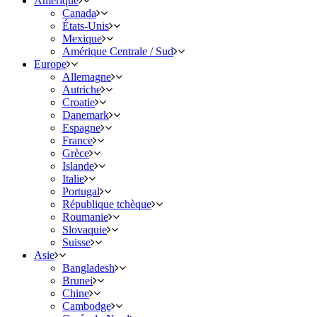
Amérique
Canada
États-Unis
Mexique
Amérique Centrale / Sud
Europe
Allemagne
Autriche
Croatie
Danemark
Espagne
France
Grèce
Islande
Italie
Portugal
République tchèque
Roumanie
Slovaquie
Suisse
Asie
Bangladesh
Brunei
Chine
Cambodge