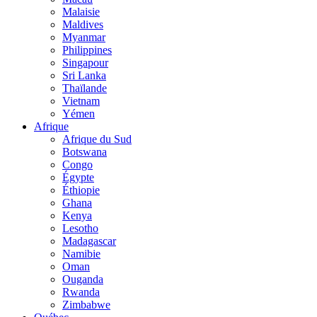
Malaisie
Maldives
Myanmar
Philippines
Singapour
Sri Lanka
Thaïlande
Vietnam
Yémen
Afrique
Afrique du Sud
Botswana
Congo
Égypte
Éthiopie
Ghana
Kenya
Lesotho
Madagascar
Namibie
Oman
Ouganda
Rwanda
Zimbabwe