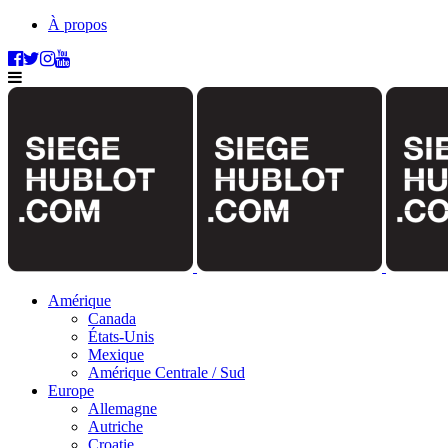
À propos
Amérique
Canada
États-Unis
Mexique
Amérique Centrale / Sud
Europe
Allemagne
Autriche
Croatie