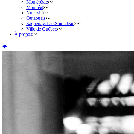
Montérégie
Montréal
Nunavik
Outaouais
Saguenay-Lac-Saint-Jean
Ville de Québec
À propos