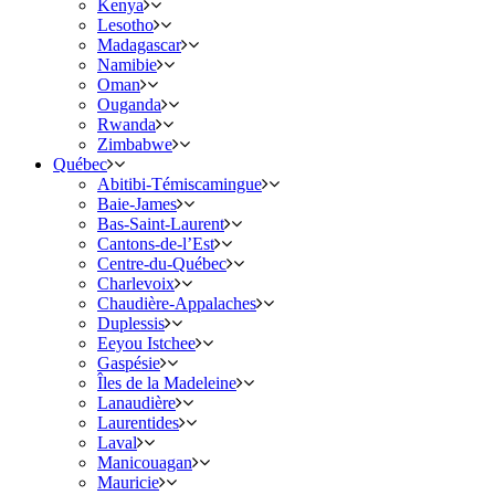
Kenya
Lesotho
Madagascar
Namibie
Oman
Ouganda
Rwanda
Zimbabwe
Québec
Abitibi-Témiscamingue
Baie-James
Bas-Saint-Laurent
Cantons-de-l’Est
Centre-du-Québec
Charlevoix
Chaudière-Appalaches
Duplessis
Eeyou Istchee
Gaspésie
Îles de la Madeleine
Lanaudière
Laurentides
Laval
Manicouagan
Mauricie