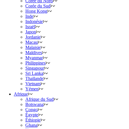
Corée du Nord
Corée du Sud
Hong Kong
Inde
Indonésie
Israël
Japon
Jordanie
Macau
Malaisie
Maldives
Myanmar
Philippines
Singapour
Sri Lanka
Thaïlande
Vietnam
Yémen
Afrique
Afrique du Sud
Botswana
Congo
Égypte
Éthiopie
Ghana