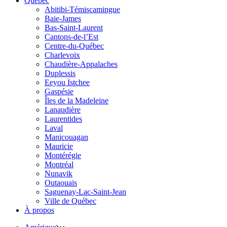
Québec
Abitibi-Témiscamingue
Baie-James
Bas-Saint-Laurent
Cantons-de-l’Est
Centre-du-Québec
Charlevoix
Chaudière-Appalaches
Duplessis
Eeyou Istchee
Gaspésie
Îles de la Madeleine
Lanaudière
Laurentides
Laval
Manicouagan
Mauricie
Montérégie
Montréal
Nunavik
Outaouais
Saguenay-Lac-Saint-Jean
Ville de Québec
À propos