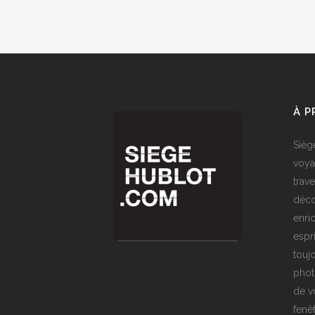
À 
Sièg
voya
trave
déco
enri
espr
toujo
phot
de v
fenê