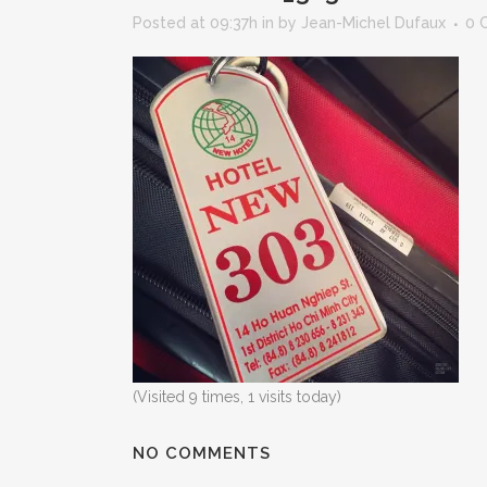
Posted at 09:37h
in
by
Jean-Michel Dufaux
0 
(Visited 9 times, 1 visits today)
NO COMMENTS