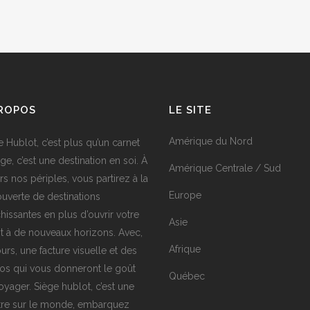
PROPOS
LE SITE
Amérique du Nord
e Hublot, c’est plus qu’un carnet
ge, c’est une destination en soi. À
Amérique Centrale / Sud
rs nos périples, vous partirez à la
Europe
uverte de destinations
chissantes en plus d’ouvrir votre
Asie
it à de nouveaux horizons. Avec,
Afrique
urs, une facture visuelle et des
os qui vous donneront le goût
Québec
oyager. Siège hublot, c’est une
tre sur le monde, embarquez