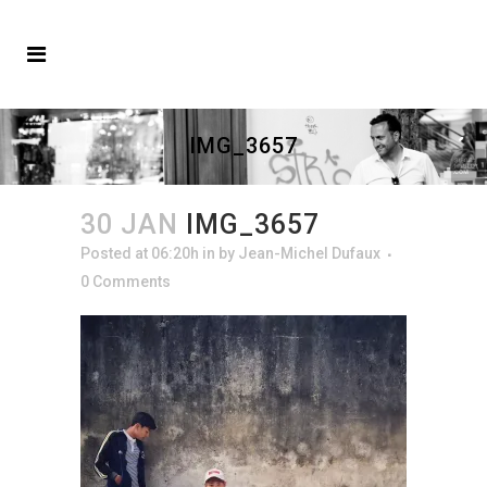
IMG_3657
30 JAN
IMG_3657
Posted at 06:20h
in
by
Jean-Michel Dufaux
0 Comments