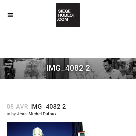
IMG_4082 2
08 AVR
IMG_4082 2
in
by
Jean-Michel Dufaux