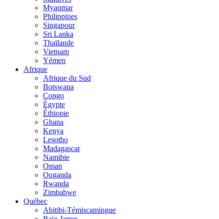
Myanmar
Philippines
Singapour
Sri Lanka
Thaïlande
Vietnam
Yémen
Afrique
Afrique du Sud
Botswana
Congo
Égypte
Éthiopie
Ghana
Kenya
Lesotho
Madagascar
Namibie
Oman
Ouganda
Rwanda
Zimbabwe
Québec
Abitibi-Témiscamingue
Baie-James