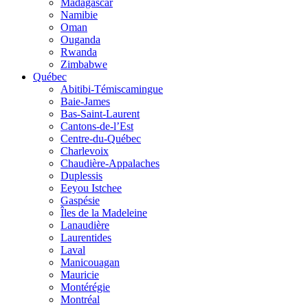
Madagascar
Namibie
Oman
Ouganda
Rwanda
Zimbabwe
Québec
Abitibi-Témiscamingue
Baie-James
Bas-Saint-Laurent
Cantons-de-l’Est
Centre-du-Québec
Charlevoix
Chaudière-Appalaches
Duplessis
Eeyou Istchee
Gaspésie
Îles de la Madeleine
Lanaudière
Laurentides
Laval
Manicouagan
Mauricie
Montérégie
Montréal