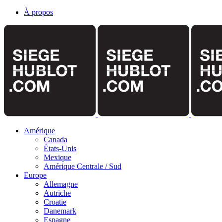
À propos
Amérique
Canada
États-Unis
Mexique
Amérique Centrale / Sud
Europe
Allemagne
Autriche
Croatie
Danemark
Espagne