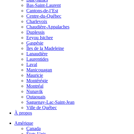
Bas-Saint-Laurent
Cantons-de-l’Est
Centre-du-Québec
Charlevoix
Chaudière-Appalaches
Duplessis
Eeyou Istchee
Gaspésie
Îles de la Madeleine
Lanaudière
Laurentides
Laval
Manicouagan
Mauricie
Montérégie
Montréal
Nunavik
Outaouais
Saguenay-Lac-Saint-Jean
Ville de Québec
À propos
Amérique
Canada
États-Unis