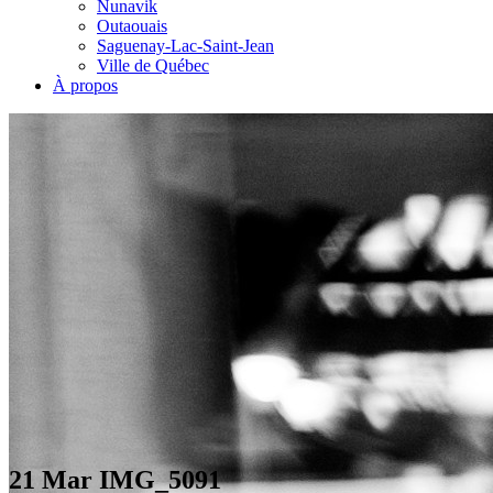
Nunavik
Outaouais
Saguenay-Lac-Saint-Jean
Ville de Québec
À propos
21 Mar
IMG_5091