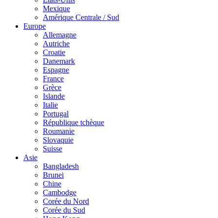
Mexique
Amérique Centrale / Sud
Europe
Allemagne
Autriche
Croatie
Danemark
Espagne
France
Grèce
Islande
Italie
Portugal
République tchèque
Roumanie
Slovaquie
Suisse
Asie
Bangladesh
Brunei
Chine
Cambodge
Corée du Nord
Corée du Sud