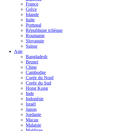
France
Grèce
Islande
Italie
Portugal
République tchèque
Roumanie
Slovaquie
Suisse
Asie
Bangladesh
Brunei
Chine
Cambodge
Corée du Nord
Corée du Sud
Hong Kong
Inde
Indonésie
Israël
Japon
Jordanie
Macau
Malaisie
Maldives