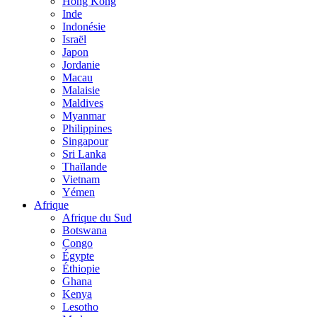
Hong Kong
Inde
Indonésie
Israël
Japon
Jordanie
Macau
Malaisie
Maldives
Myanmar
Philippines
Singapour
Sri Lanka
Thaïlande
Vietnam
Yémen
Afrique
Afrique du Sud
Botswana
Congo
Égypte
Éthiopie
Ghana
Kenya
Lesotho