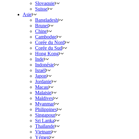
Slovaquie
Suisse
Asie
Bangladesh
Brunei
Chine
Cambodge
Corée du Nord
Corée du Sud
Hong Kong
Inde
Indonésie
Israël
Japon
Jordanie
Macau
Malaisie
Maldives
Myanmar
Philippines
Singapour
Sri Lanka
Thaïlande
Vietnam
Yémen