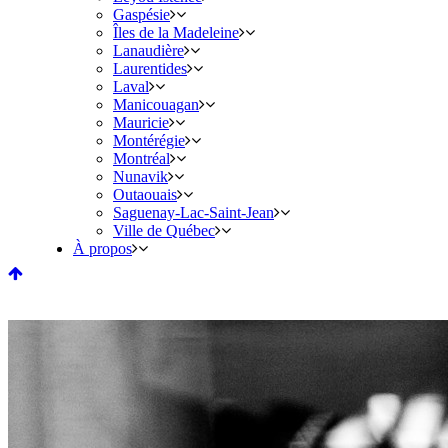
Gaspésie
Îles de la Madeleine
Lanaudière
Laurentides
Laval
Manicouagan
Mauricie
Montérégie
Montréal
Nunavik
Outaouais
Saguenay-Lac-Saint-Jean
Ville de Québec
À propos