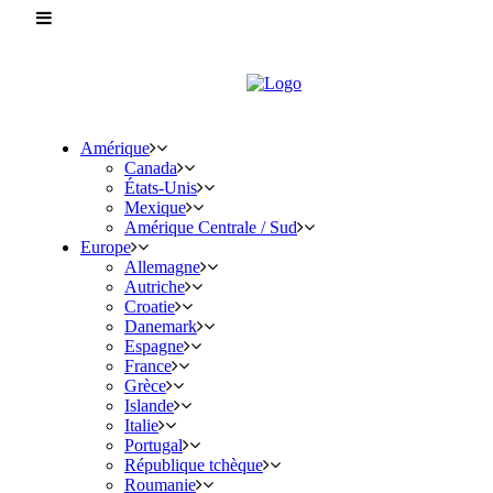
Amérique
Canada
États-Unis
Mexique
Amérique Centrale / Sud
Europe
Allemagne
Autriche
Croatie
Danemark
Espagne
France
Grèce
Islande
Italie
Portugal
République tchèque
Roumanie