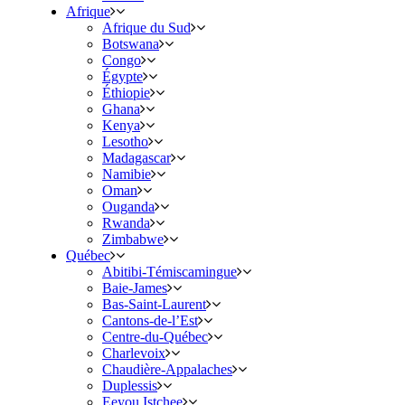
Afrique
Afrique du Sud
Botswana
Congo
Égypte
Éthiopie
Ghana
Kenya
Lesotho
Madagascar
Namibie
Oman
Ouganda
Rwanda
Zimbabwe
Québec
Abitibi-Témiscamingue
Baie-James
Bas-Saint-Laurent
Cantons-de-l’Est
Centre-du-Québec
Charlevoix
Chaudière-Appalaches
Duplessis
Eeyou Istchee