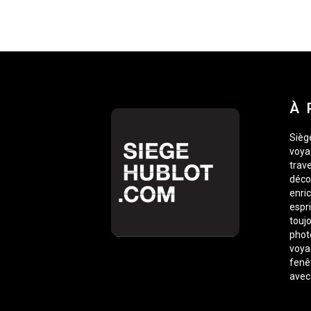
À 
Siège
voyag
trave
déco
enric
espr
toujo
phot
voyag
fenê
avec