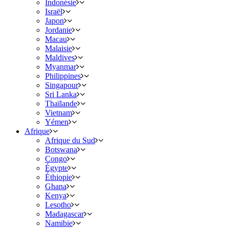
Indonésie
Israël
Japon
Jordanie
Macau
Malaisie
Maldives
Myanmar
Philippines
Singapour
Sri Lanka
Thaïlande
Vietnam
Yémen
Afrique
Afrique du Sud
Botswana
Congo
Égypte
Éthiopie
Ghana
Kenya
Lesotho
Madagascar
Namibie