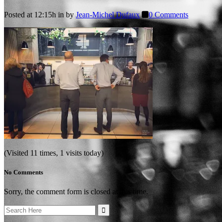
Posted at 12:15h
in
by
Jean-Michel Dufaux
0 Comments
(Visited 11 times, 1 visits today)
No Comments
Sorry, the comment form is closed at this time.
Search
for: