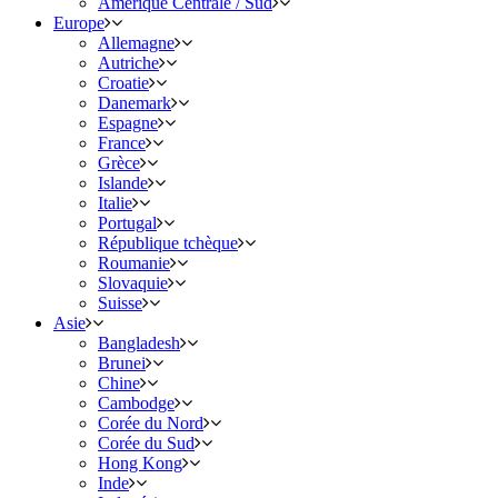
Amérique Centrale / Sud
Europe
Allemagne
Autriche
Croatie
Danemark
Espagne
France
Grèce
Islande
Italie
Portugal
République tchèque
Roumanie
Slovaquie
Suisse
Asie
Bangladesh
Brunei
Chine
Cambodge
Corée du Nord
Corée du Sud
Hong Kong
Inde