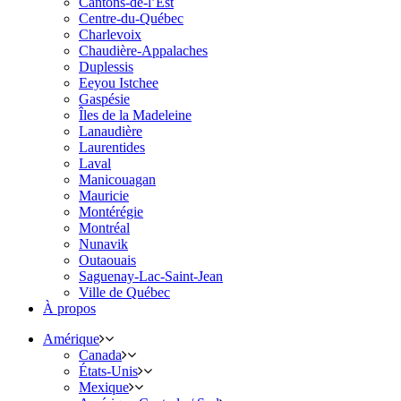
Cantons-de-l’Est
Centre-du-Québec
Charlevoix
Chaudière-Appalaches
Duplessis
Eeyou Istchee
Gaspésie
Îles de la Madeleine
Lanaudière
Laurentides
Laval
Manicouagan
Mauricie
Montérégie
Montréal
Nunavik
Outaouais
Saguenay-Lac-Saint-Jean
Ville de Québec
À propos
Amérique
Canada
États-Unis
Mexique