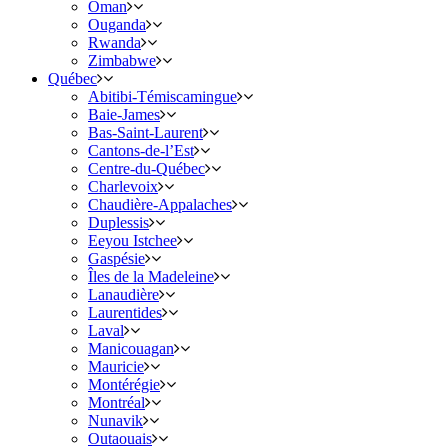
Oman
Ouganda
Rwanda
Zimbabwe
Québec
Abitibi-Témiscamingue
Baie-James
Bas-Saint-Laurent
Cantons-de-l’Est
Centre-du-Québec
Charlevoix
Chaudière-Appalaches
Duplessis
Eeyou Istchee
Gaspésie
Îles de la Madeleine
Lanaudière
Laurentides
Laval
Manicouagan
Mauricie
Montérégie
Montréal
Nunavik
Outaouais