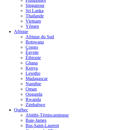
Philippines
Singapour
Sri Lanka
Thaïlande
Vietnam
Yémen
Afrique
Afrique du Sud
Botswana
Congo
Égypte
Éthiopie
Ghana
Kenya
Lesotho
Madagascar
Namibie
Oman
Ouganda
Rwanda
Zimbabwe
Québec
Abitibi-Témiscamingue
Baie-James
Bas-Saint-Laurent