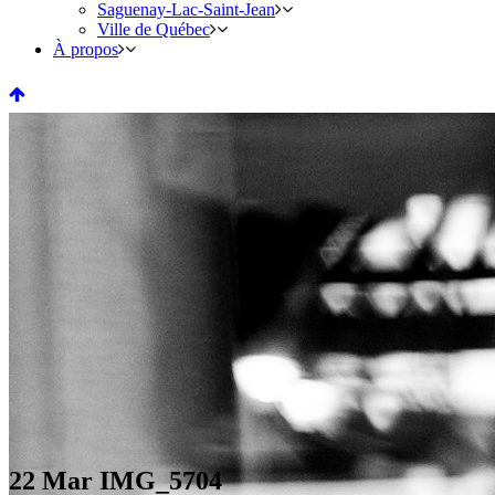
Saguenay-Lac-Saint-Jean
Ville de Québec
À propos
22 Mar
IMG_5704