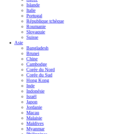
Islande
Italie
Portugal
République tchèque
Roumanie
Slovaquie
Suisse
Asie
Bangladesh
Brunei
Chine
Cambodge
Corée du Nord
Corée du Sud
Hong Kong
Inde
Indonésie
Israël
Japon
Jordanie
Macau
Malaisie
Maldives
Myanmar