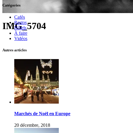
Catégories
Cafés
Restos
IMG_5704
Hôtels
À faire
Vidéos
Autres articles
Marchés de Noël en Europe
20 décembre, 2018