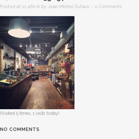
Posted at 11:46h
in
by
Jean-Michel Dufaux
0 Comments
(Visited 5 times, 1 visits today)
NO COMMENTS