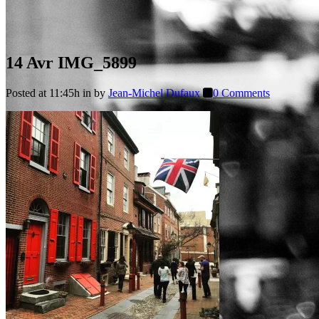
14 Avr
IMG_5899
Posted at 11:45h
in
by
Jean-Michel Dufaux
0 Comments