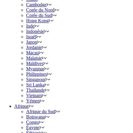
Cambodge
Corée du Nord
Corée du Sud
Hong Kong
Inde
Indonésie
Israël
Japon
Jordanie
Macau
Malaisie
Maldives
Myanmar
Philippines
Singapour
Sri Lanka
Thaïlande
Vietnam
Yémen
Afrique
Afrique du Sud
Botswana
Congo
Égypte
Éthiopie