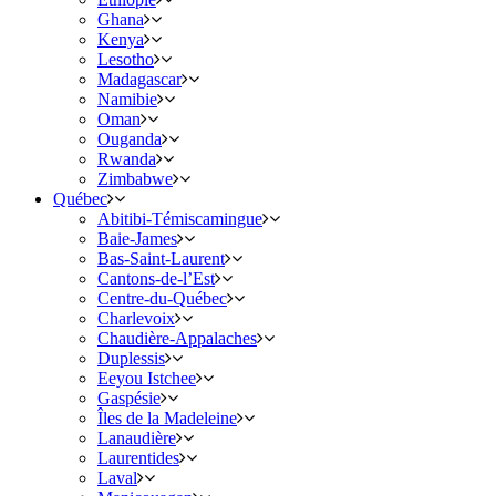
Ghana
Kenya
Lesotho
Madagascar
Namibie
Oman
Ouganda
Rwanda
Zimbabwe
Québec
Abitibi-Témiscamingue
Baie-James
Bas-Saint-Laurent
Cantons-de-l’Est
Centre-du-Québec
Charlevoix
Chaudière-Appalaches
Duplessis
Eeyou Istchee
Gaspésie
Îles de la Madeleine
Lanaudière
Laurentides
Laval