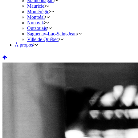
Manicouagan
Mauricie
Montérégie
Montréal
Nunavik
Outaouais
Saguenay-Lac-Saint-Jean
Ville de Québec
À propos