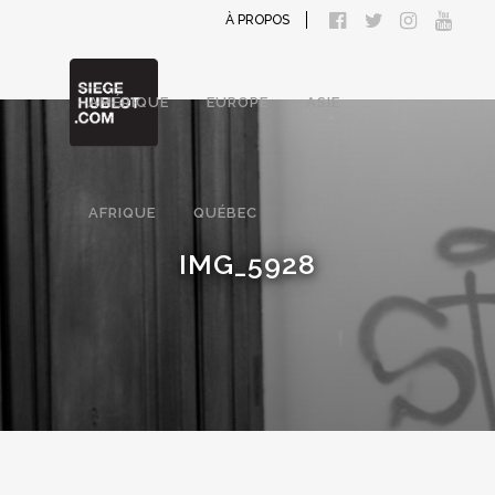
À PROPOS
AMÉRIQUE
EUROPE
ASIE
AFRIQUE
QUÉBEC
IMG_5928