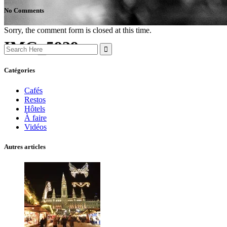
No Comments
Sorry, the comment form is closed at this time.
IMG_5929
Search
for:
Catégories
Cafés
Restos
Hôtels
À faire
Vidéos
Autres articles