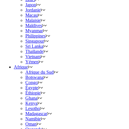
Japon
Jordanie
Macau
Malaisie
Maldives
Myanmar
Philippines
Singapour
Sri Lanka
Thaïlande
Vietnam
Yémen
Afrique
Afrique du Sud
Botswana
Congo
Égypte
Éthiopie
Ghana
Kenya
Lesotho
Madagascar
Namibie
Oman