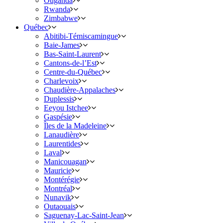
Ouganda
Rwanda
Zimbabwe
Québec
Abitibi-Témiscamingue
Baie-James
Bas-Saint-Laurent
Cantons-de-l’Est
Centre-du-Québec
Charlevoix
Chaudière-Appalaches
Duplessis
Eeyou Istchee
Gaspésie
Îles de la Madeleine
Lanaudière
Laurentides
Laval
Manicouagan
Mauricie
Montérégie
Montréal
Nunavik
Outaouais
Saguenay-Lac-Saint-Jean