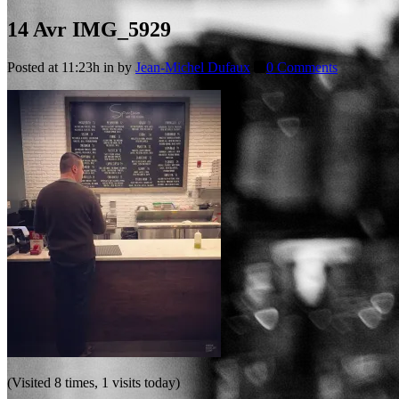
14 Avr
IMG_5929
Posted at 11:23h
in
by
Jean-Michel Dufaux
0 Comments
(Visited 8 times, 1 visits today)