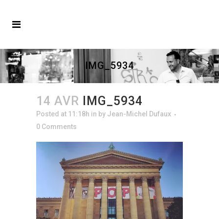
IMG_5934
14 AVR
IMG_5934
Posted at 11:18h
in
by
Jean-Michel Dufaux
0 Comments