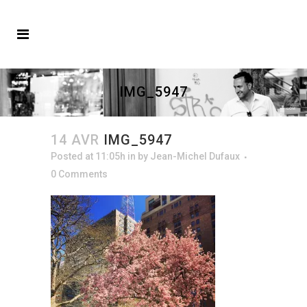
IMG_5947
14 AVR
IMG_5947
Posted at 11:05h
in
by
Jean-Michel Dufaux
0 Comments