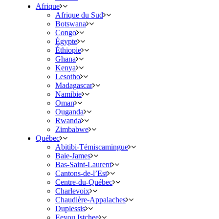
Afrique
Afrique du Sud
Botswana
Congo
Égypte
Éthiopie
Ghana
Kenya
Lesotho
Madagascar
Namibie
Oman
Ouganda
Rwanda
Zimbabwe
Québec
Abitibi-Témiscamingue
Baie-James
Bas-Saint-Laurent
Cantons-de-l’Est
Centre-du-Québec
Charlevoix
Chaudière-Appalaches
Duplessis
Eeyou Istchee