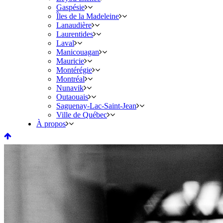
Gaspésie
Îles de la Madeleine
Lanaudière
Laurentides
Laval
Manicouagan
Mauricie
Montérégie
Montréal
Nunavik
Outaouais
Saguenay-Lac-Saint-Jean
Ville de Québec
À propos