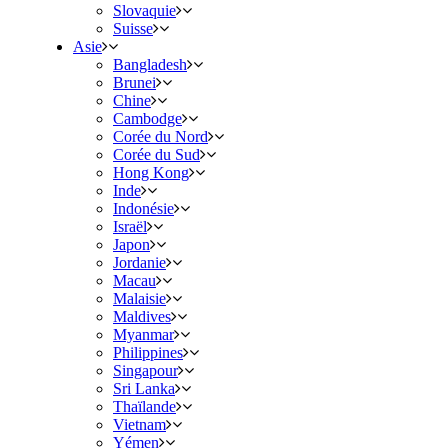
Slovaquie
Suisse
Asie
Bangladesh
Brunei
Chine
Cambodge
Corée du Nord
Corée du Sud
Hong Kong
Inde
Indonésie
Israël
Japon
Jordanie
Macau
Malaisie
Maldives
Myanmar
Philippines
Singapour
Sri Lanka
Thaïlande
Vietnam
Yémen