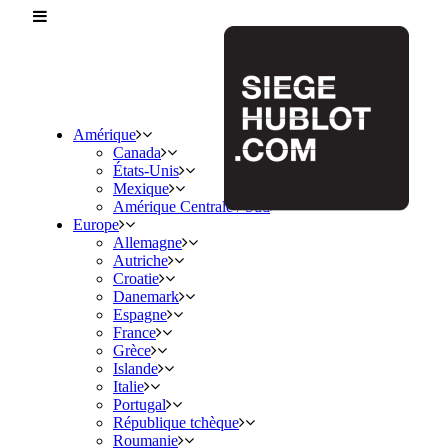
Amérique
Canada
États-Unis
Mexique
Amérique Centrale / Sud
Europe
Allemagne
Autriche
Croatie
Danemark
Espagne
France
Grèce
Islande
Italie
Portugal
République tchèque
Roumanie