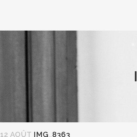
12 AOÛT
IMG_8363