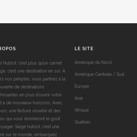
PROPOS
LE SITE
Amérique du Nord
e Hublot, c’est plus qu’un carnet
ge, c’est une destination en soi. À
Amérique Centrale / Sud
rs nos périples, vous partirez à la
Europe
uverte de destinations
chissantes en plus d’ouvrir votre
Asie
it à de nouveaux horizons. Avec,
Afrique
urs, une facture visuelle et des
os qui vous donneront le goût
Québec
oyager. Siège hublot, c’est une
tre sur le monde, embarquez