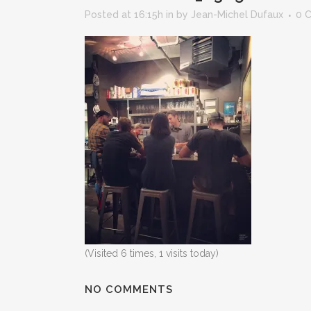
Posted at 16:15h
in
by
Jean-Michel Dufaux
0 
(Visited 6 times, 1 visits today)
NO COMMENTS