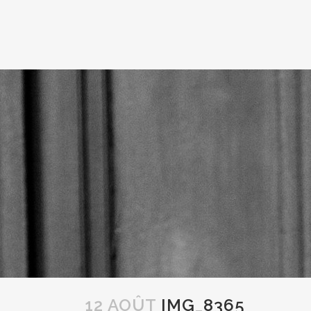
12 AOÛT
IMG_8365