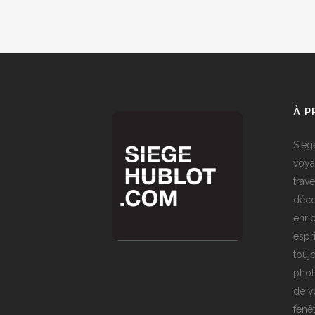
À 
Sièg
voya
trave
déco
enri
espr
toujo
phot
de v
fenê