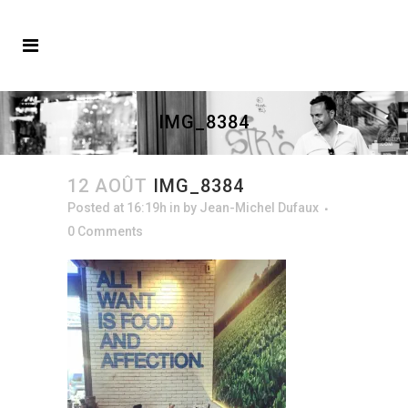
IMG_8384
12 AOÛT
IMG_8384
Posted at 16:19h
in
by
Jean-Michel Dufaux
0 Comments