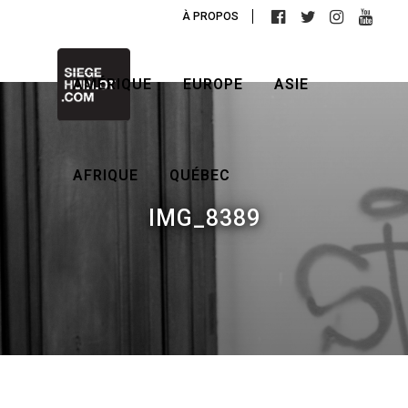
À PROPOS
AMÉRIQUE
EUROPE
ASIE
AFRIQUE
QUÉBEC
IMG_8389