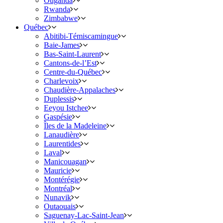
Ouganda
Rwanda
Zimbabwe
Québec
Abitibi-Témiscamingue
Baie-James
Bas-Saint-Laurent
Cantons-de-l’Est
Centre-du-Québec
Charlevoix
Chaudière-Appalaches
Duplessis
Eeyou Istchee
Gaspésie
Îles de la Madeleine
Lanaudière
Laurentides
Laval
Manicouagan
Mauricie
Montérégie
Montréal
Nunavik
Outaouais
Saguenay-Lac-Saint-Jean