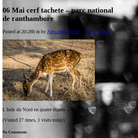
06 Mai
cerf tachete – parc national
de ranthambore
Posted at 20:28h
in
by
Alexandre Piché
0 Comments
L Inde du Nord en quatre étapes – Asie, Inde
(Visited 27 times, 1 visits today)
No Comments