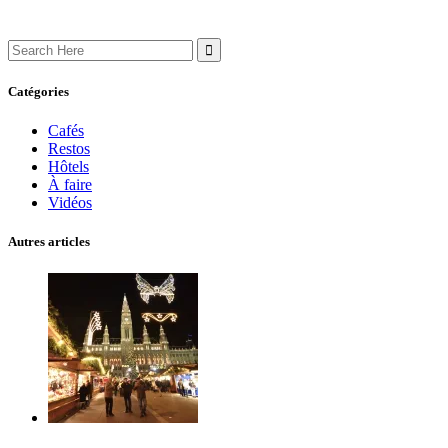
Search
for:
Catégories
Cafés
Restos
Hôtels
À faire
Vidéos
Autres articles