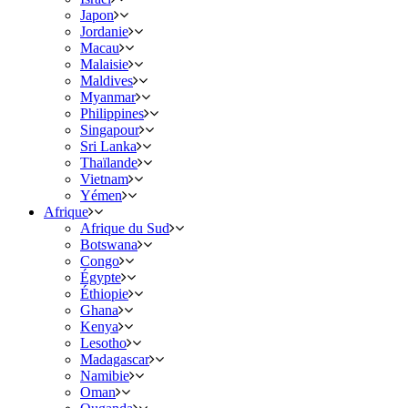
Japon
Jordanie
Macau
Malaisie
Maldives
Myanmar
Philippines
Singapour
Sri Lanka
Thaïlande
Vietnam
Yémen
Afrique
Afrique du Sud
Botswana
Congo
Égypte
Éthiopie
Ghana
Kenya
Lesotho
Madagascar
Namibie
Oman