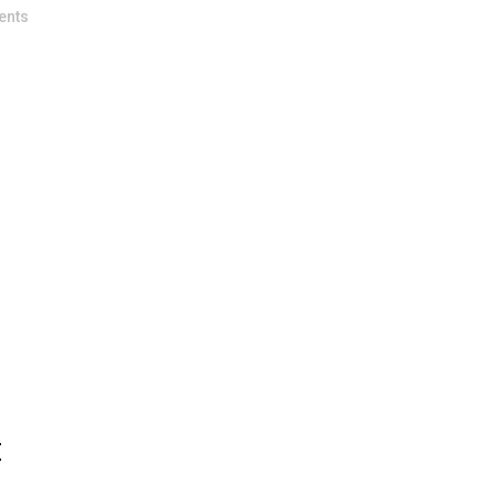
ents
E