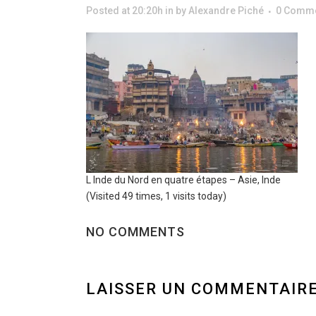
Posted at 20:20h
in
by
Alexandre Piché
0 Comm
L Inde du Nord en quatre étapes – Asie, Inde
(Visited 49 times, 1 visits today)
NO COMMENTS
LAISSER UN COMMENTAIR