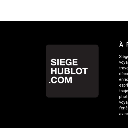
À 
Siège
voyag
trave
déco
enric
espr
toujo
phot
voyag
fenê
avec