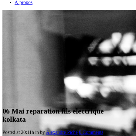
À propos
06 Mai
reparation fils electrique –
kolkata
Posted at 20:11h
in
by
Alexandre Piché
0 Comments