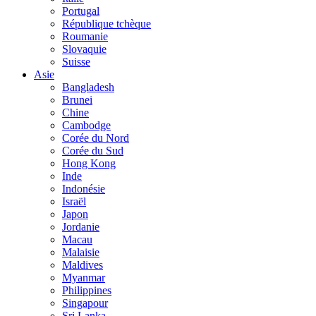
Portugal
République tchèque
Roumanie
Slovaquie
Suisse
Asie
Bangladesh
Brunei
Chine
Cambodge
Corée du Nord
Corée du Sud
Hong Kong
Inde
Indonésie
Israël
Japon
Jordanie
Macau
Malaisie
Maldives
Myanmar
Philippines
Singapour
Sri Lanka