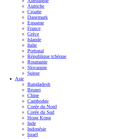
Allemagne
Autriche
Croatie
Danemark
Espagne
France
Grèce
Islande
Italie
Portugal
République tchèque
Roumanie
Slovaquie
Suisse
Asie
Bangladesh
Brunei
Chine
Cambodge
Corée du Nord
Corée du Sud
Hong Kong
Inde
Indonésie
Israël