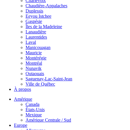
Charlevoix
Chaudière-Appalaches
Duplessis
Eeyou Istchee
Gaspésie
Îles de la Madeleine
Lanaudière
Laurentides
Laval
Manicouagan
Mauricie
Montérégie
Montréal
Nunavik
Outaouais
Saguenay-Lac-Saint-Jean
Ville de Québec
À propos
Amérique
Canada
États-Unis
Mexique
Amérique Centrale / Sud
Europe