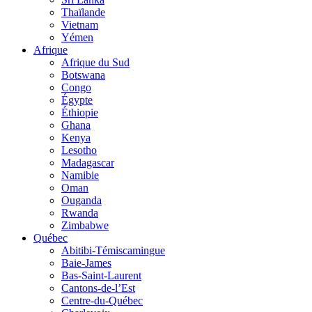
Thaïlande
Vietnam
Yémen
Afrique
Afrique du Sud
Botswana
Congo
Égypte
Éthiopie
Ghana
Kenya
Lesotho
Madagascar
Namibie
Oman
Ouganda
Rwanda
Zimbabwe
Québec
Abitibi-Témiscamingue
Baie-James
Bas-Saint-Laurent
Cantons-de-l’Est
Centre-du-Québec