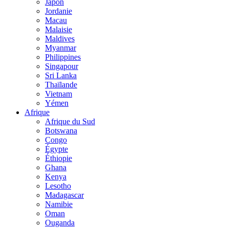
Japon
Jordanie
Macau
Malaisie
Maldives
Myanmar
Philippines
Singapour
Sri Lanka
Thaïlande
Vietnam
Yémen
Afrique
Afrique du Sud
Botswana
Congo
Égypte
Éthiopie
Ghana
Kenya
Lesotho
Madagascar
Namibie
Oman
Ouganda