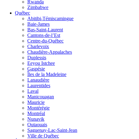
Rwanda
Zimbabwe
Québec
Abitibi-Témiscamingue
Baie-James
Bas-Saint-Laurent
Cantons-de-l’Est
Centre-du-Québec
Charlevoix
Chaudière-Appalaches
Duplessis
Eeyou Istchee
Gaspésie
Îles de la Madeleine
Lanaudière
Laurentides
Laval
Manicouagan
Mauricie
Montérégie
Montréal
Nunavik
Outaouais
Saguenay-Lac-Saint-Jean
Ville de Québec