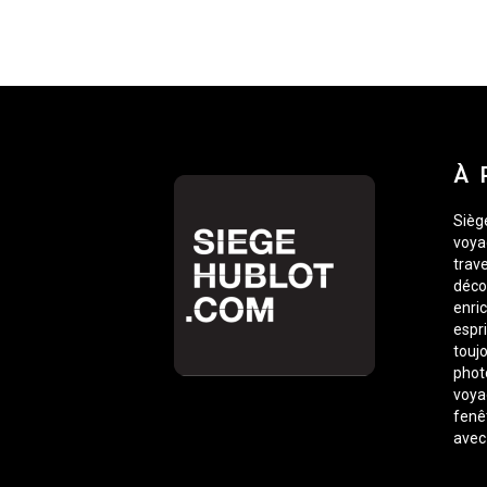
À 
Siège
voyag
trave
déco
enric
espr
toujo
phot
voyag
fenê
avec