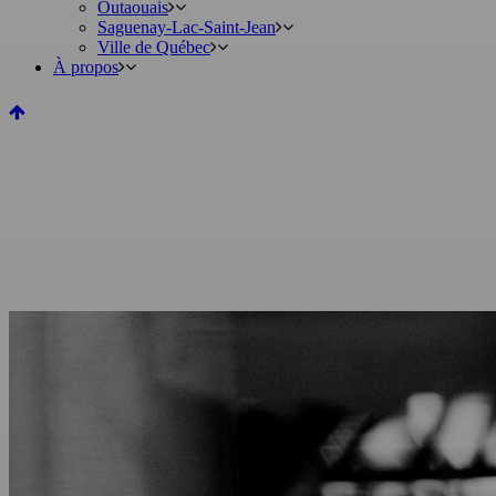
Outaouais
Saguenay-Lac-Saint-Jean
Ville de Québec
À propos