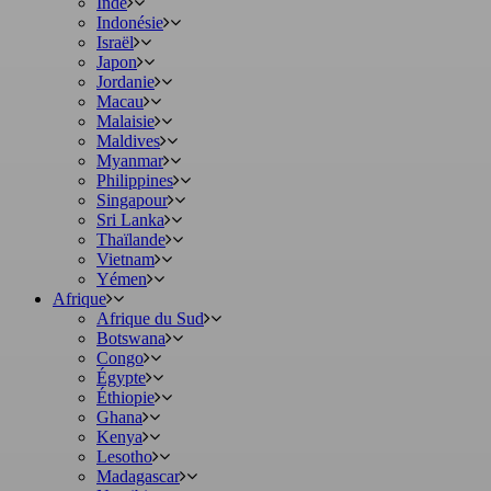
Inde
Indonésie
Israël
Japon
Jordanie
Macau
Malaisie
Maldives
Myanmar
Philippines
Singapour
Sri Lanka
Thaïlande
Vietnam
Yémen
Afrique
Afrique du Sud
Botswana
Congo
Égypte
Éthiopie
Ghana
Kenya
Lesotho
Madagascar