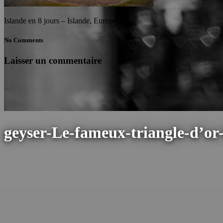
Islande en 8 jours – Islande, Europe
No Comments
Laisser un commentaire
geyser-Le-fameux-triangle-d’or