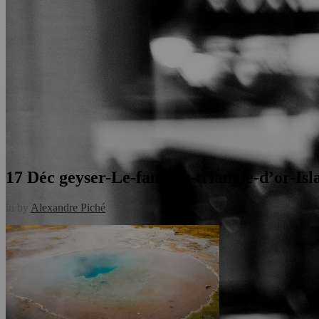
17 Déc
geyser-Le-fameux-triangle-d’or-Isl
in
by
Alexandre Piché