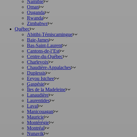
Namibie
Oman
Ouganda
Rwanda
Zimbabwe
Québec
Abitibi-Témiscamingue
Baie-James
Bas-Saint-Laurent
Cantons-de-l’Est
Centre-du-Québec
Charlevoix
Chaudière-Appalaches
Duplessis
Eeyou Istchee
Gaspésie
Îles de la Madeleine
Lanaudière
Laurentides
Laval
Manicouagan
Mauricie
Montérégie
Montréal
Nunavik