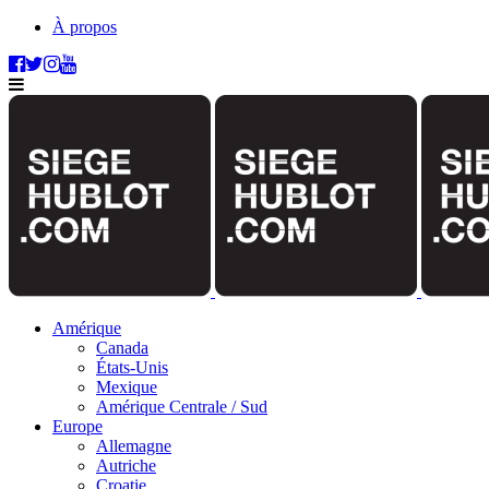
À propos
Amérique
Canada
États-Unis
Mexique
Amérique Centrale / Sud
Europe
Allemagne
Autriche
Croatie