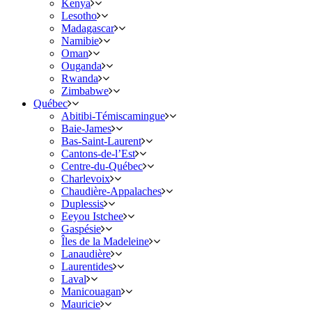
Kenya
Lesotho
Madagascar
Namibie
Oman
Ouganda
Rwanda
Zimbabwe
Québec
Abitibi-Témiscamingue
Baie-James
Bas-Saint-Laurent
Cantons-de-l’Est
Centre-du-Québec
Charlevoix
Chaudière-Appalaches
Duplessis
Eeyou Istchee
Gaspésie
Îles de la Madeleine
Lanaudière
Laurentides
Laval
Manicouagan
Mauricie