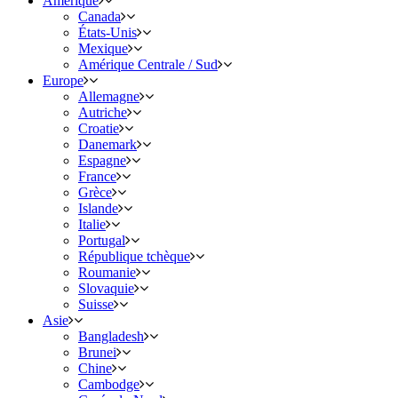
Amérique
Canada
États-Unis
Mexique
Amérique Centrale / Sud
Europe
Allemagne
Autriche
Croatie
Danemark
Espagne
France
Grèce
Islande
Italie
Portugal
République tchèque
Roumanie
Slovaquie
Suisse
Asie
Bangladesh
Brunei
Chine
Cambodge