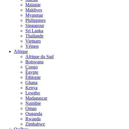
Malaisie
Maldives
Myanmar
Philippines
Singapour
Sri Lanka
Thaïlande
Vietnam
Yémen
Afrique
Afrique du Sud
Botswana
Congo
Égypte
Éthiopie
Ghana
Kenya
Lesotho
Madagascar
Namibie
Oman
Ouganda
Rwanda
Zimbabwe