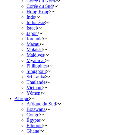
Corée du Nord
Corée du Sud
Hong Kong
Inde
Indonésie
Israël
Japon
Jordanie
Macau
Malaisie
Maldives
Myanmar
Philippines
Singapour
Sri Lanka
Thaïlande
Vietnam
Yémen
Afrique
Afrique du Sud
Botswana
Congo
Égypte
Éthiopie
Ghana