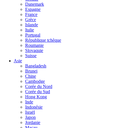
Danemark
Espagne
France
Grèce
Islande
Italie
Portugal
République tchèque
Roumanie
Slovaquie
Suisse
Asie
Bangladesh
Brunei
Chine
Cambodge
Corée du Nord
Corée du Sud
Hong Kong
Inde
Indonésie
Israël
Japon
Jordanie
Macau