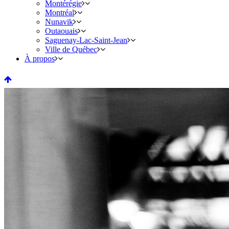
Montérégie
Montréal
Nunavik
Outaouais
Saguenay-Lac-Saint-Jean
Ville de Québec
À propos