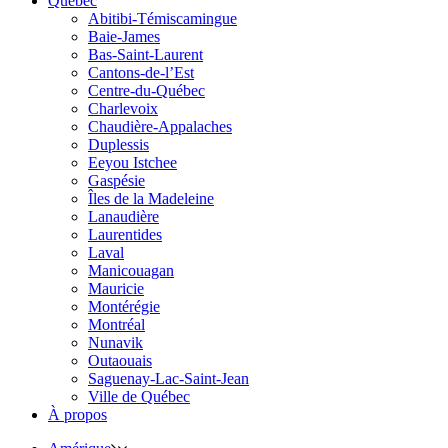
Québec
Abitibi-Témiscamingue
Baie-James
Bas-Saint-Laurent
Cantons-de-l’Est
Centre-du-Québec
Charlevoix
Chaudière-Appalaches
Duplessis
Eeyou Istchee
Gaspésie
Îles de la Madeleine
Lanaudière
Laurentides
Laval
Manicouagan
Mauricie
Montérégie
Montréal
Nunavik
Outaouais
Saguenay-Lac-Saint-Jean
Ville de Québec
À propos