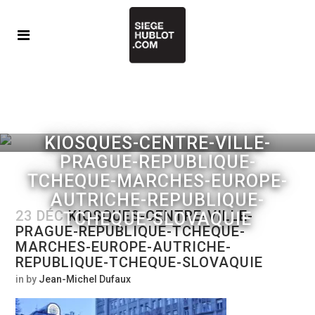
KIOSQUES-CENTRE-VILLE-
PRAGUE-REPUBLIQUE-
TCHEQUE-MARCHES-EUROPE-
AUTRICHE-REPUBLIQUE-
23 DÉC
KIOSQUES-CENTRE-VILLE-
TCHEQUE-SLOVAQUIE
PRAGUE-REPUBLIQUE-TCHEQUE-
MARCHES-EUROPE-AUTRICHE-
REPUBLIQUE-TCHEQUE-SLOVAQUIE
in
by
Jean-Michel Dufaux